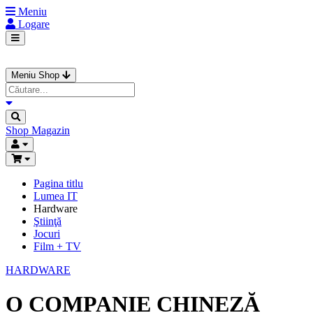
Meniu
Logare
Meniu Shop
Shop
Magazin
Pagina titlu
Lumea IT
Hardware
Ştiinţă
Jocuri
Film + TV
HARDWARE
O COMPANIE CHINEZĂ