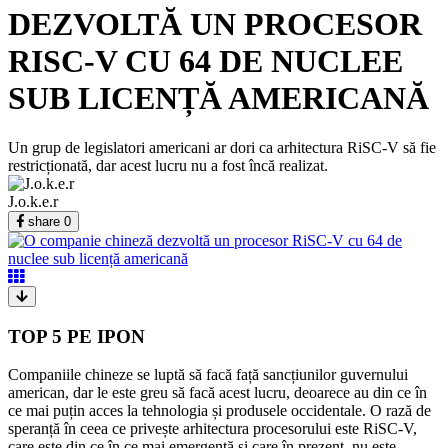
DEZVOLTĂ UN PROCESOR
RISC-V CU 64 DE NUCLEE
SUB LICENȚĂ AMERICANĂ
Un grup de legislatori americani ar dori ca arhitectura RiSC-V să fie
restricționată, dar acest lucru nu a fost încă realizat.
J.o.k.e.r
share
0
TOP 5 PE IPON
Companiile chineze se luptă să facă față sancțiunilor guvernului
american, dar le este greu să facă acest lucru, deoarece au din ce în
ce mai puțin acces la tehnologia și produsele occidentale. O rază de
speranță în ceea ce privește arhitectura procesorului este RiSC-V,
care este din ce în ce mai emergentă și care în prezent, nu este