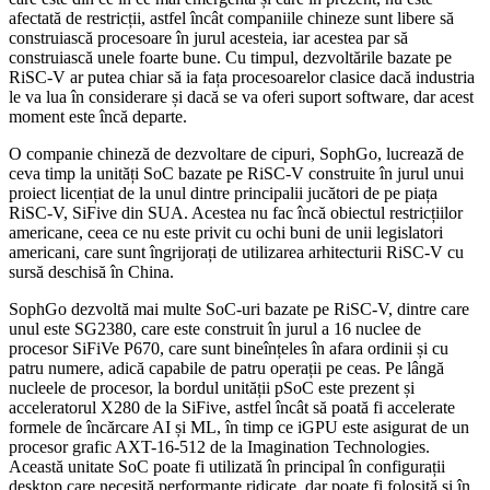
afectată de restricții, astfel încât companiile chineze sunt libere să
construiască procesoare în jurul acesteia, iar acestea par să
construiască unele foarte bune. Cu timpul, dezvoltările bazate pe
RiSC-V ar putea chiar să ia fața procesoarelor clasice dacă industria
le va lua în considerare și dacă se va oferi suport software, dar acest
moment este încă departe.
O companie chineză de dezvoltare de cipuri, SophGo, lucrează de
ceva timp la unități SoC bazate pe RiSC-V construite în jurul unui
proiect licențiat de la unul dintre principalii jucători de pe piața
RiSC-V, SiFive din SUA. Acestea nu fac încă obiectul restricțiilor
americane, ceea ce nu este privit cu ochi buni de unii legislatori
americani, care sunt îngrijorați de utilizarea arhitecturii RiSC-V cu
sursă deschisă în China.
SophGo dezvoltă mai multe SoC-uri bazate pe RiSC-V, dintre care
unul este SG2380, care este construit în jurul a 16 nuclee de
procesor SiFiVe P670, care sunt bineînțeles în afara ordinii și cu
patru numere, adică capabile de patru operații pe ceas. Pe lângă
nucleele de procesor, la bordul unității pSoC este prezent și
acceleratorul X280 de la SiFive, astfel încât să poată fi accelerate
formele de încărcare AI și ML, în timp ce iGPU este asigurat de un
procesor grafic AXT-16-512 de la Imagination Technologies.
Această unitate SoC poate fi utilizată în principal în configurații
desktop care necesită performanțe ridicate, dar poate fi folosită și în