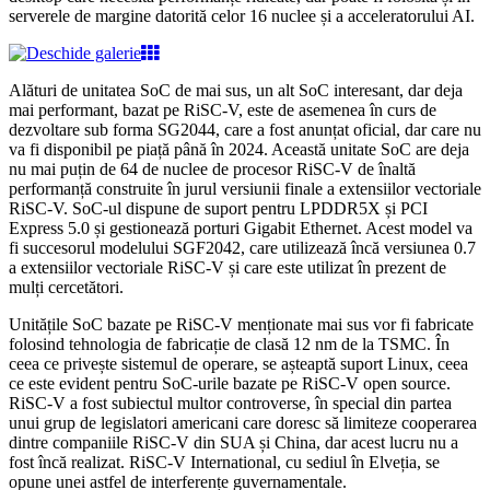
serverele de margine datorită celor 16 nuclee și a acceleratorului AI.
Alături de unitatea SoC de mai sus, un alt SoC interesant, dar deja
mai performant, bazat pe RiSC-V, este de asemenea în curs de
dezvoltare sub forma SG2044, care a fost anunțat oficial, dar care nu
va fi disponibil pe piață până în 2024. Această unitate SoC are deja
nu mai puțin de 64 de nuclee de procesor RiSC-V de înaltă
performanță construite în jurul versiunii finale a extensiilor vectoriale
RiSC-V. SoC-ul dispune de suport pentru LPDDR5X și PCI
Express 5.0 și gestionează porturi Gigabit Ethernet. Acest model va
fi succesorul modelului SGF2042, care utilizează încă versiunea 0.7
a extensiilor vectoriale RiSC-V și care este utilizat în prezent de
mulți cercetători.
Unitățile SoC bazate pe RiSC-V menționate mai sus vor fi fabricate
folosind tehnologia de fabricație de clasă 12 nm de la TSMC. În
ceea ce privește sistemul de operare, se așteaptă suport Linux, ceea
ce este evident pentru SoC-urile bazate pe RiSC-V open source.
RiSC-V a fost subiectul multor controverse, în special din partea
unui grup de legislatori americani care doresc să limiteze cooperarea
dintre companiile RiSC-V din SUA și China, dar acest lucru nu a
fost încă realizat. RiSC-V International, cu sediul în Elveția, se
opune unei astfel de interferențe guvernamentale.