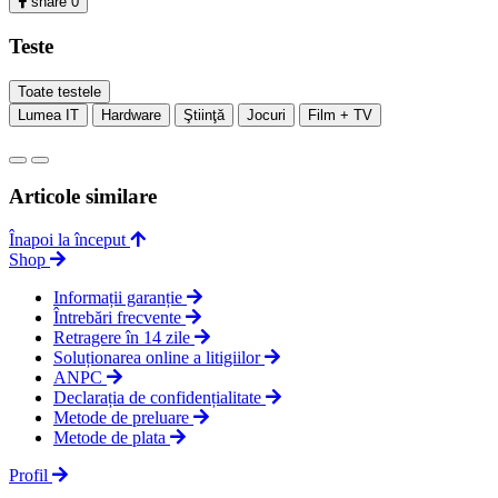
share
0
Teste
Toate testele
Lumea IT
Hardware
Ştiinţă
Jocuri
Film + TV
Articole similare
Înapoi la început
Shop
Informații garanție
Întrebări frecvente
Retragere în 14 zile
Soluționarea online a litigiilor
ANPC
Declarația de confidențialitate
Metode de preluare
Metode de plata
Profil