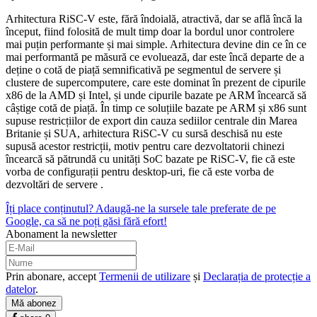
Arhitectura RiSC-V este, fără îndoială, atractivă, dar se află încă la
început, fiind folosită de mult timp doar la bordul unor controlere
mai puțin performante și mai simple. Arhitectura devine din ce în ce
mai performantă pe măsură ce evoluează, dar este încă departe de a
deține o cotă de piață semnificativă pe segmentul de servere și
clustere de supercomputere, care este dominat în prezent de cipurile
x86 de la AMD și Intel, și unde cipurile bazate pe ARM încearcă să
câștige cotă de piață. În timp ce soluțiile bazate pe ARM și x86 sunt
supuse restricțiilor de export din cauza sediilor centrale din Marea
Britanie și SUA, arhitectura RiSC-V cu sursă deschisă nu este
supusă acestor restricții, motiv pentru care dezvoltatorii chinezi
încearcă să pătrundă cu unități SoC bazate pe RiSC-V, fie că este
vorba de configurații pentru desktop-uri, fie că este vorba de
dezvoltări de servere .
Îți place conținutul? Adaugă-ne la sursele tale preferate de pe
Google, ca să ne poți găsi fără efort!
Abonament la newsletter
Prin abonare, accept
Termenii de utilizare
și
Declarația de protecție a
datelor
.
Mă abonez