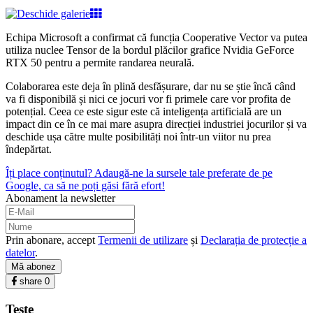
Echipa Microsoft a confirmat că funcția Cooperative Vector va putea
utiliza nuclee Tensor de la bordul plăcilor grafice Nvidia GeForce
RTX 50 pentru a permite randarea neurală.
Colaborarea este deja în plină desfășurare, dar nu se știe încă când
va fi disponibilă și nici ce jocuri vor fi primele care vor profita de
potențial. Ceea ce este sigur este că inteligența artificială are un
impact din ce în ce mai mare asupra direcției industriei jocurilor și va
deschide ușa către multe posibilități noi într-un viitor nu prea
îndepărtat.
Îți place conținutul? Adaugă-ne la sursele tale preferate de pe
Google, ca să ne poți găsi fără efort!
Abonament la newsletter
Prin abonare, accept
Termenii de utilizare
și
Declarația de protecție a
datelor
.
Mă abonez
share
0
Teste