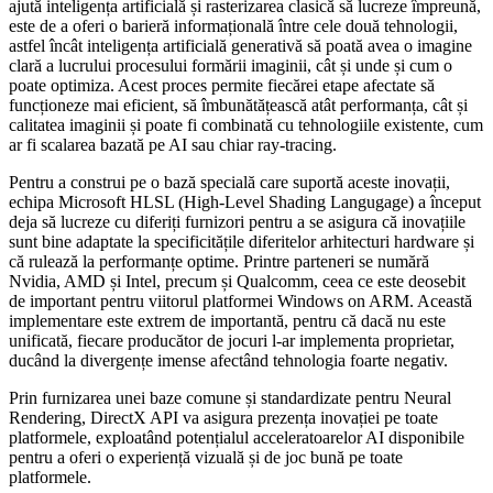
ajută inteligența artificială și rasterizarea clasică să lucreze împreună,
este de a oferi o barieră informațională între cele două tehnologii,
astfel încât inteligența artificială generativă să poată avea o imagine
clară a lucrului procesului formării imaginii, cât și unde și cum o
poate optimiza. Acest proces permite fiecărei etape afectate să
funcționeze mai eficient, să îmbunătățească atât performanța, cât și
calitatea imaginii și poate fi combinată cu tehnologiile existente, cum
ar fi scalarea bazată pe AI sau chiar ray-tracing.
Pentru a construi pe o bază specială care suportă aceste inovații,
echipa Microsoft HLSL (High-Level Shading Langugage) a început
deja să lucreze cu diferiți furnizori pentru a se asigura că inovațiile
sunt bine adaptate la specificitățile diferitelor arhitecturi hardware și
că rulează la performanțe optime. Printre parteneri se numără
Nvidia, AMD și Intel, precum și Qualcomm, ceea ce este deosebit
de important pentru viitorul platformei Windows on ARM. Această
implementare este extrem de importantă, pentru că dacă nu este
unificată, fiecare producător de jocuri l-ar implementa proprietar,
ducând la divergențe imense afectând tehnologia foarte negativ.
Prin furnizarea unei baze comune și standardizate pentru Neural
Rendering, DirectX API va asigura prezența inovației pe toate
platformele, exploatând potențialul acceleratoarelor AI disponibile
pentru a oferi o experiență vizuală și de joc bună pe toate
platformele.