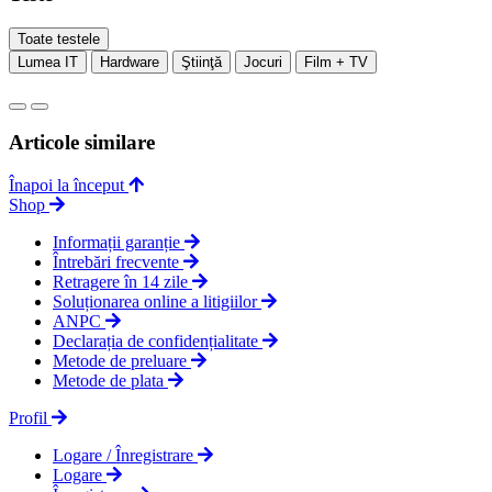
Toate testele
Lumea IT
Hardware
Ştiinţă
Jocuri
Film + TV
Articole similare
Înapoi la început
Shop
Informații garanție
Întrebări frecvente
Retragere în 14 zile
Soluționarea online a litigiilor
ANPC
Declarația de confidențialitate
Metode de preluare
Metode de plata
Profil
Logare / Înregistrare
Logare