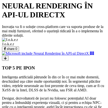
NEURAL RENDERING ÎN
API-UL DIRECTX
Inovația va fi o soluție cross-platform care va suporta produse de la
mai mulți furnizori, oferind o ușurință ridicată în a o implementa în
diferite soluții.
J.o.k.e.r
share
0
TOP 5 PE IPON
Inteligența artificială pătrunde în din ce în ce mai multe domenii,
deschizând ușa către multe oportunități noi. În segmentul plăcilor
video, rețelele neuronale au fost prezente de ceva timp, cum ar fi cu
XeSS de la Intel, DLSS de la Nvidia, sau FSR al AMD.
Desigur, dezvoltatorii de jocuri nu folosesc potențialul AI doar
pentru a îmbunătăți experiența vizuală, ci și pentru a echipa NPC-
urile cu o inteligență proprie, astfel încât interacțiunea cu ele să fie