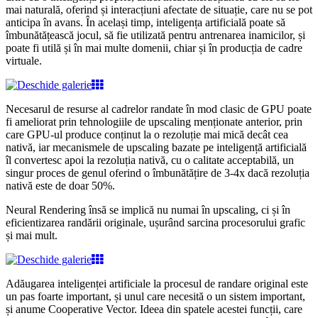
mai naturală, oferind și interacțiuni afectate de situație, care nu se pot
anticipa în avans. În același timp, inteligența artificială poate să
îmbunătățească jocul, să fie utilizată pentru antrenarea inamicilor, și
poate fi utilă și în mai multe domenii, chiar și în producția de cadre
virtuale.
Necesarul de resurse al cadrelor randate în mod clasic de GPU poate
fi ameliorat prin tehnologiile de upscaling menționate anterior, prin
care GPU-ul produce conținut la o rezoluție mai mică decât cea
nativă, iar mecanismele de upscaling bazate pe inteligență artificială
îl convertesc apoi la rezoluția nativă, cu o calitate acceptabilă, un
singur proces de genul oferind o îmbunătățire de 3-4x dacă rezoluția
nativă este de doar 50%.
Neural Rendering însă se implică nu numai în upscaling, ci și în
eficientizarea randării originale, ușurând sarcina procesorului grafic
și mai mult.
Adăugarea inteligenței artificiale la procesul de randare original este
un pas foarte important, și unul care necesită o un sistem important,
și anume Cooperative Vector. Ideea din spatele acestei funcții, care