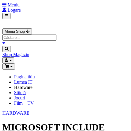
Meniu
Logare
Meniu Shop
Shop
Magazin
Pagina titlu
Lumea IT
Hardware
Ştiinţă
Jocuri
Film + TV
HARDWARE
MICROSOFT INCLUDE