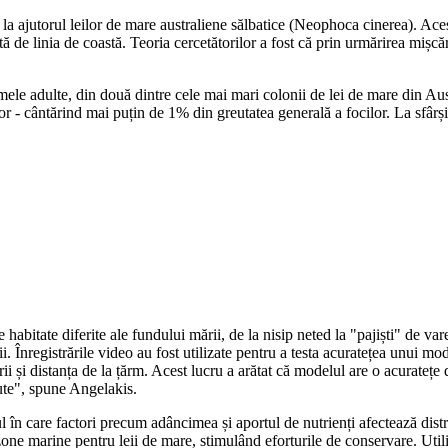
 la ajutorul leilor de mare australiene sălbatice (Neophoca cinerea). Ace
 de linia de coastă. Teoria cercetătorilor a fost că prin urmărirea mișcăr
emele adulte, din două dintre cele mai mari colonii de lei de mare din A
or - cântărind mai puțin de 1% din greutatea generală a focilor. La sfârși
habitate diferite ale fundului mării, de la nisip neted la "pajiști" de vare
i. Înregistrările video au fost utilizate pentru a testa acuratețea unui m
 și distanța de la țărm. Acest lucru a arătat că modelul are o acuratețe 
cute", spune Angelakis.
în care factori precum adâncimea și aportul de nutrienți afectează distrib
 zone marine pentru leii de mare, stimulând eforturile de conservare. Utili