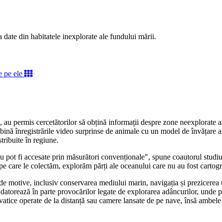
 date din habitatele inexplorate ale fundului mării.
, au permis cercetătorilor să obțină informații despre zone neexplorate an
bină înregistrările video surprinse de animale cu un model de învățare a
tribuite în regiune.
u pot fi accesate prin măsurători convenționale", spune coautorul studiu
e care le colectăm, explorăm părți ale oceanului care nu au fost cartog
e de motive, inclusiv conservarea mediului marin, navigația și prezicere
se datorează în parte provocărilor legate de explorarea adâncurilor, unde 
cvatice operate de la distanță sau camere lansate de pe nave, însă ambele