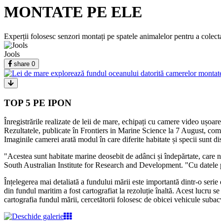
MONTATE PE ELE
Experții folosesc senzori montați pe spatele animalelor pentru a colecta
Jools
share
0
TOP 5 PE IPON
Înregistrările realizate de leii de mare, echipați cu camere video ușoare
Rezultatele, publicate în Frontiers in Marine Science la 7 August, com
Imaginile camerei arată modul în care diferite habitate și specii sunt dis
"Acestea sunt habitate marine deosebit de adânci și îndepărtate, care n
South Australian Institute for Research and Development. "Cu datele p
Înțelegerea mai detaliată a fundului mării este importantă dintr-o seri
din fundul maritim a fost cartografiat la rezoluție înaltă. Acest lucru 
cartografia fundul mării, cercetătorii folosesc de obicei vehicule suba