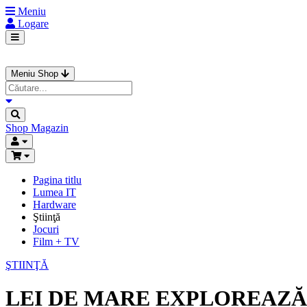
Meniu
Logare
Meniu Shop
Shop
Magazin
Pagina titlu
Lumea IT
Hardware
Ştiinţă
Jocuri
Film + TV
ŞTIINŢĂ
LEI DE MARE EXPLOREAZ