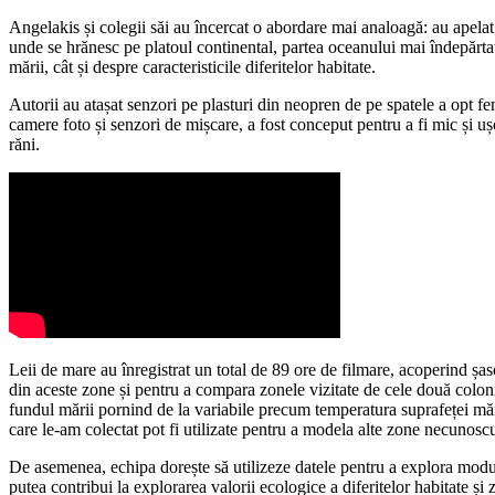
Angelakis și colegii săi au încercat o abordare mai analoagă: au apelat
unde se hrănesc pe platoul continental, partea oceanului mai îndepărtată
mării, cât și despre caracteristicile diferitelor habitate.
Autorii au atașat senzori pe plasturi din neopren de pe spatele a opt f
camere foto și senzori de mișcare, a fost conceput pentru a fi mic și uș
răni.
Leii de mare au înregistrat un total de 89 ore de filmare, acoperind șase 
din aceste zone și pentru a compara zonele vizitate de cele două coloni
fundul mării pornind de la variabile precum temperatura suprafeței mării
care le-am colectat pot fi utilizate pentru a modela alte zone necunos
De asemenea, echipa dorește să utilizeze datele pentru a explora modul 
putea contribui la explorarea valorii ecologice a diferitelor habitate și