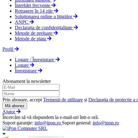
Întrebări frecvente
Retragere în 14 zile
Soluționarea online a litigiilor
ANPC
Declarația de confidențialitate
Metode de preluare
Metode de plata
Profil
Logare / Înregistrare
Logare
Înregistrare
Abonament la newsletter
Prin abonare, accept
Termenii de utilizare
și
Declarația de protecție a 
Mă abonez
Ajutor
Încercăm să vă răspundem la e-mail-uri într-o oră.
Suport garanţie:
info@ipon.ro
Suport general:
info@ipon.ro