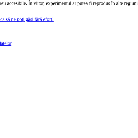
reu accesibile. În viitor, experimentul ar putea fi reprodus în alte regiun
a să ne poți găsi fără efort!
datelor
.