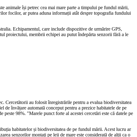
ste animale își petrec cea mai mare parte a timpului pe fundul mării,
ilor focilor, ar putea aduna informații atât despre topografia fundului
ustralia. Echipamentul, care include dispozitive de urmărire GPS,
tul proiectului, membrii echipei au putut îndepărta senzorii fără a le
c. Cercetătorii au folosit înregistrările pentru a evalua biodiversitatea
odel de învățare automată conceput pentru a prezice habitatele de pe
de peste 98%. "Marele punct forte al acestei cercetări este că datele pe
uția habitatelor și biodiversitatea de pe fundul mării. Acest lucru ar
zarea senzorilor montați pe leii de mare este considerată de alții ca o