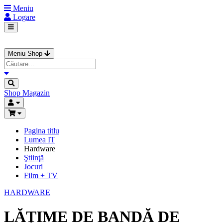
Meniu
Logare
Meniu Shop
Shop
Magazin
Pagina titlu
Lumea IT
Hardware
Ştiinţă
Jocuri
Film + TV
HARDWARE
LĂȚIME DE BANDĂ DE