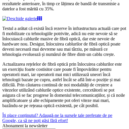
rezultatele anterioare, în timp ce lățimea de bandă de transmisie a
datelor a fost mărită cu 35%.
Testul a arătat că există încă rezerve în infrastructura actuală care pot
fi mobilizate cu tehnologiile potrivite, adică nu este nevoie să se
înlocuiască cablurile masive de fibră optică, dar este nevoie de
hardware nou. Desigur, înlocuirea cablurilor de fibră optică poate
deveni necesară mai devreme sau mai târziu, pe măsură ce
tehnologia evoluează și numărul de fibre dintr-un cablu crește.
Actualizarea rețelelor de fibră optică prin înlocuirea cablurilor este
un exercițiu foarte costisitor care poate fi împovărător pentru
operatorii mari, iar operatorii mai mici utilizează uneori încă
tehnologii bazate pe cupru, astfel încât se află într-o poziție și mai
dificilă. Prin căutarea continuă de noi modalități de creștere a
vitezelor utilizând cablurile optice existente, cercetătorii se pot
asigura că se fac progrese în domeniul telecomunicațiilor, și că noile
amplificatoare și alte echipamente pot oferi viteze mai mari,
bazându-se pe rețeaua optică existentă, pe cât posibil.
Îți place conținutul? Adaugă-ne la sursele tale preferate de pe
Google, ca să ne poți găsi fără efort!
Abonament la newsletter