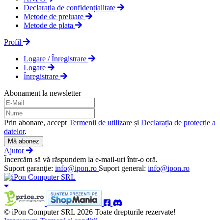
Declarația de confidențialitate
Metode de preluare
Metode de plata
Profil
Logare / Înregistrare
Logare
Înregistrare
Abonament la newsletter
Prin abonare, accept
Termenii de utilizare
și
Declarația de protecție a
datelor
.
Mă abonez
Ajutor
Încercăm să vă răspundem la e-mail-uri într-o oră.
Suport garanţie:
info@ipon.ro
Suport general:
info@ipon.ro
© iPon Computer SRL 2026 Toate drepturile rezervate!