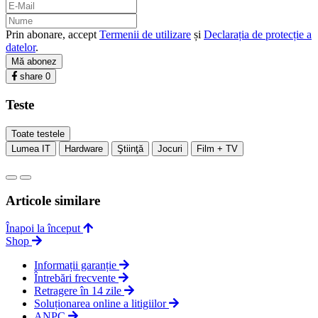
Prin abonare, accept
Termenii de utilizare
și
Declarația de protecție a
datelor
.
Mă abonez
share
0
Teste
Toate testele
Lumea IT
Hardware
Ştiinţă
Jocuri
Film + TV
Articole similare
Înapoi la început
Shop
Informații garanție
Întrebări frecvente
Retragere în 14 zile
Soluționarea online a litigiilor
ANPC