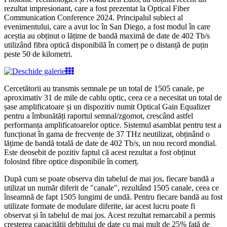
rezultat impresionant, care a fost prezentat la Optical Fiber
Communication Conference 2024. Principalul subiect al
evenimentului, care a avut loc în San Diego, a fost modul în care
aceștia au obținut o lățime de bandă maximă de date de 402 Tb/s
utilizând fibra optică disponibilă în comerț pe o distanță de puțin
peste 50 de kilometri.
Cercetătorii au transmis semnale pe un total de 1505 canale, pe
aproximativ 31 de mile de cablu optic, ceea ce a necesitat un total de
șase amplificatoare și un dispozitiv numit Optical Gain Equalizer
pentru a îmbunătăți raportul semnal/zgomot, crescând astfel
performanța amplificatoarelor optice. Sistemul asamblat pentru test a
funcționat în gama de frecvențe de 37 THz neutilizat, obținând o
lățime de bandă totală de date de 402 Tb/s, un nou record mondial.
Este deosebit de pozitiv faptul că acest rezultat a fost obținut
folosind fibre optice disponibile în comerț.
După cum se poate observa din tabelul de mai jos, fiecare bandă a
utilizat un număr diferit de "canale", rezultând 1505 canale, ceea ce
înseamnă de fapt 1505 lungimi de undă. Pentru fiecare bandă au fost
utilizate formate de modulare diferite, iar acest lucru poate fi
observat și în tabelul de mai jos. Acest rezultat remarcabil a permis
creșterea capacității debitului de date cu mai mult de 25% față de