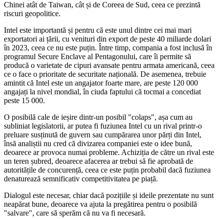
Chinei atât de Taiwan, cât și de Coreea de Sud, ceea ce prezintă
riscuri geopolitice.
Intel este importantă și pentru că este unul dintre cei mai mari
exportatori ai țării, cu venituri din export de peste 40 miliarde dolari
în 2023, ceea ce nu este puțin. Între timp, compania a fost inclusă în
programul Secure Enclave al Pentagonului, care îi permite să
producă o varietate de cipuri avansate pentru armata americană, ceea
ce o face o prioritate de securitate națională. De asemenea, trebuie
amintit că Intel este un angajator foarte mare, are peste 120 000
angajați la nivel mondial, în ciuda faptului că tocmai a concediat
peste 15 000.
O posibilă cale de ieșire dintr-un posibil "colaps", așa cum au
subliniat legislatorii, ar putea fi fuziunea Intel cu un rival printr-o
preluare susținută de guvern sau cumpărarea unor părți din Intel,
însă analiștii nu cred că divizarea companiei este o idee bună,
deoarece ar provoca numai probleme. Achiziția de către un rival este
un teren șubred, deoarece afacerea ar trebui să fie aprobată de
autoritățile de concurență, ceea ce este puțin probabil dacă fuziunea
denaturează semnificativ competitivitatea pe piață.
Dialogul este necesar, chiar dacă pozițiile și ideile prezentate nu sunt
neapărat bune, deoarece va ajuta la pregătirea pentru o posibilă
"salvare", care să sperăm că nu va fi necesară.