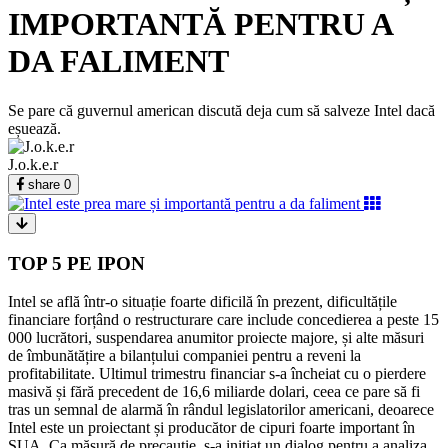
IMPORTANTĂ PENTRU A
DA FALIMENT
Se pare că guvernul american discută deja cum să salveze Intel dacă
eșuează.
J.o.k.e.r
share
0
TOP 5 PE IPON
Intel se află într-o situație foarte dificilă în prezent, dificultățile
financiare forțând o restructurare care include concedierea a peste 15
000 lucrători, suspendarea anumitor proiecte majore, și alte măsuri
de îmbunătățire a bilanțului companiei pentru a reveni la
profitabilitate. Ultimul trimestru financiar s-a încheiat cu o pierdere
masivă și fără precedent de 16,6 miliarde dolari, ceea ce pare să fi
tras un semnal de alarmă în rândul legislatorilor americani, deoarece
Intel este un proiectant și producător de cipuri foarte important în
SUA. Ca măsură de precauție, s-a inițiat un dialog pentru a analiza