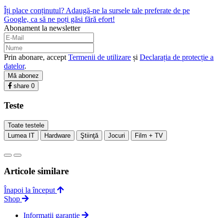
Îți place conținutul? Adaugă-ne la sursele tale preferate de pe
Google, ca să ne poți găsi fără efort!
Abonament la newsletter
Prin abonare, accept
Termenii de utilizare
și
Declarația de protecție a
datelor
.
Mă abonez
share
0
Teste
Toate testele
Lumea IT
Hardware
Ştiinţă
Jocuri
Film + TV
Articole similare
Înapoi la început
Shop
Informații garanție