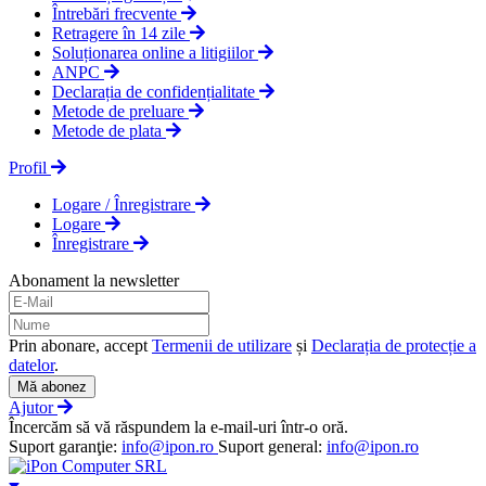
Întrebări frecvente
Retragere în 14 zile
Soluționarea online a litigiilor
ANPC
Declarația de confidențialitate
Metode de preluare
Metode de plata
Profil
Logare / Înregistrare
Logare
Înregistrare
Abonament la newsletter
Prin abonare, accept
Termenii de utilizare
și
Declarația de protecție a
datelor
.
Mă abonez
Ajutor
Încercăm să vă răspundem la e-mail-uri într-o oră.
Suport garanţie:
info@ipon.ro
Suport general:
info@ipon.ro