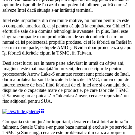
opțiunile disponibile în cazul unui potențial faliment, adică cum să
salveze Intel dacă situația s-ar înrăutăți terminal.
Intel este importantă din mai multe motive, nu numai pentru că este
o companie americană, ci și pentru că ajută la combaterea Chinei în
eforturile sale de a domina tehnologiile avansate. În plus, Intel este
singura companie mare producătoare de semiconductori care nu
numai că își proiectează propriile produse, ci și le fabrică ea însăși în
cea mai mare parte, echipele AMD și Nvidia doar proiectează și apoi
își fabrică diferitele cipuri la TSMC, în Taiwan.
Deși acest lucru era în mare parte adevărat în urmă cu câțiva ani,
imaginea este mai nuanțată în prezent, deoarece cipurile pentru
procesoarele Arrow Lake-S anunțate recent sunt proiectate de Intel,
dar majoritatea lor sunt fabricate la fabricile TSMC, numai cipul de
interconectare de bază fiind fabricat de ei. Intel are și avantajul de a
dispune de o capacitate mare de producție, pe care fabricile TSMC
și Samsung nu ar putea să o înlocuiască ușor, ceea ce reprezintă un
risc adițional pentru SUA.
Compania este un jucător important, deoarece dacă Intel ar intra în
faliment, Statele Unite s-ar putea baza numai și exclusiv pe serviciile
TSMC și Samsung, ceea ce este problematic din cauza apropierii