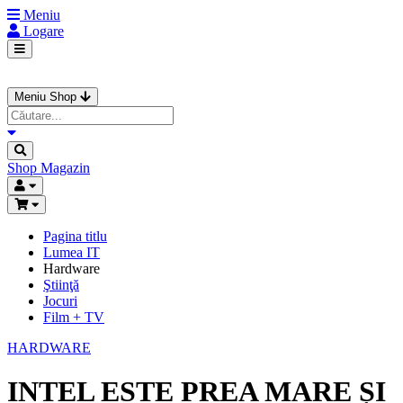
Meniu
Logare
Meniu Shop
Shop
Magazin
Pagina titlu
Lumea IT
Hardware
Ştiinţă
Jocuri
Film + TV
HARDWARE
INTEL ESTE PREA MARE ȘI