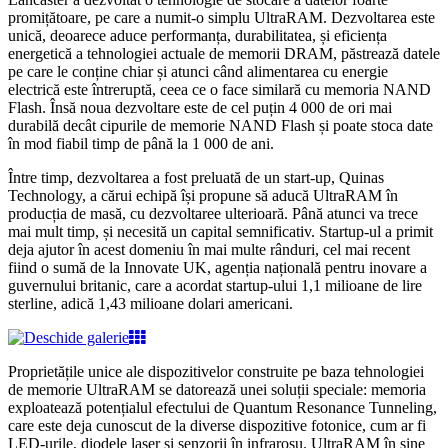
promițătoare, pe care a numit-o simplu UltraRAM. Dezvoltarea este
unică, deoarece aduce performanța, durabilitatea, și eficiența
energetică a tehnologiei actuale de memorii DRAM, păstrează datele
pe care le conține chiar și atunci când alimentarea cu energie
electrică este întreruptă, ceea ce o face similară cu memoria NAND
Flash. Însă noua dezvoltare este de cel puțin 4 000 de ori mai
durabilă decât cipurile de memorie NAND Flash și poate stoca date
în mod fiabil timp de până la 1 000 de ani.
Între timp, dezvoltarea a fost preluată de un start-up, Quinas
Technology, a cărui echipă își propune să aducă UltraRAM în
producția de masă, cu dezvoltaree ulterioară. Până atunci va trece
mai mult timp, și necesită un capital semnificativ. Startup-ul a primit
deja ajutor în acest domeniu în mai multe rânduri, cel mai recent
fiind o sumă de la Innovate UK, agenția națională pentru inovare a
guvernului britanic, care a acordat startup-ului 1,1 milioane de lire
sterline, adică 1,43 milioane dolari americani.
Proprietățile unice ale dispozitivelor construite pe baza tehnologiei
de memorie UltraRAM se datorează unei soluții speciale: memoria
exploatează potențialul efectului de Quantum Resonance Tunneling,
care este deja cunoscut de la diverse dispozitive fotonice, cum ar fi
LED-urile, diodele laser și senzorii în infraroșu. UltraRAM în sine