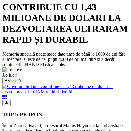
CONTRIBUIE CU 1,43
MILIOANE DE DOLARI LA
DEZVOLTAREA ULTRARAM
RAPID ȘI DURABIL
Memoria specială poate stoca date timp de până la 1000 de ani fără
alimentare, și este de cel puțin 4000 de ori mai durabilă decât
soluțiile 3D NAND Flash actuale.
J.o.k.e.r
share
0
TOP 5 PE IPON
În urmă cu câțiva ani, profesorul Manus Hayne de la Universitatea
Lancaster a dezvoltat o tehnologie de stocare a datelor foarte