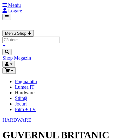
Meniu
Logare
Meniu Shop
Shop
Magazin
Pagina titlu
Lumea IT
Hardware
Ştiinţă
Jocuri
Film + TV
HARDWARE
GUVERNUL BRITANIC