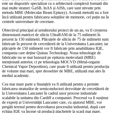
este un dispozitiv specializat cu o arhitectură complexă formată din
mai multe straturi: GaSB, InAS și AISb, care sunt stivuite prin
metoda MBE (Molecular Beam Epitaxy). Această metodă nu a fost
încă utilizată pentru fabricarea soluțiilor de memorie, cel puțin nu în
centrele universitare de cercetare.
Obiectivul principal al următorului proiect de un an, va fi creșterea
dimensiunii matricei de siliciu UltraRAM de la 75 milimetri în
prezent la 150 milimetri. Plăcuțele de siliciu de 75 de milimetri sunt
fabricate în prezent de cercetătorii de la Universitatea Lancaster, iar
plăcuțele de 150 milimetri vor fi fabricate prin amabilitatea IQE,
compania care deține Quinas Technology. Noua tehnologie de
fabricație nu se mai bazează pe epitaxia moleculară (MBE)
menționată anterior, ci pe tehnologia MOCVD (Metal-organic
Chemical Vapor Deposition), care poate fi utilizată pentru producția
de volume mai mari, spre deosebire de MBE, utilizată mai ales în
mediul academic.
Cea mai mare parte a finanțării va fi utilizată pentru a permite
fabricarea straturilor de semiconductori dezvoltate de cercetătorii de
la Universitatea Lancaster în cadrul unor procese industriale
scalabile la unitatea din Cardiff a companiei. Procesul va fi susținut
de experți ai Universității Lancaster care, cu ajutorul MBE, vor
pregăti terenul pentru dezvoltarea procesului industrial, după care
echipa IQE va începe să producă plachetele la scară mai mare.