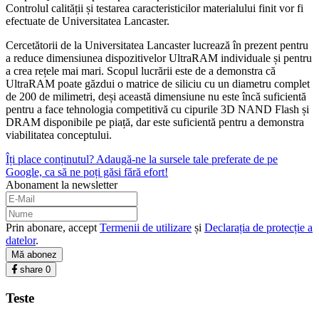
Controlul calității și testarea caracteristicilor materialului finit vor fi
efectuate de Universitatea Lancaster.
Cercetătorii de la Universitatea Lancaster lucrează în prezent pentru
a reduce dimensiunea dispozitivelor UltraRAM individuale și pentru
a crea rețele mai mari. Scopul lucrării este de a demonstra că
UltraRAM poate găzdui o matrice de siliciu cu un diametru complet
de 200 de milimetri, deși această dimensiune nu este încă suficientă
pentru a face tehnologia competitivă cu cipurile 3D NAND Flash și
DRAM disponibile pe piață, dar este suficientă pentru a demonstra
viabilitatea conceptului.
Îți place conținutul? Adaugă-ne la sursele tale preferate de pe
Google, ca să ne poți găsi fără efort!
Abonament la newsletter
Prin abonare, accept
Termenii de utilizare
și
Declarația de protecție a
datelor
.
Mă abonez
share
0
Teste