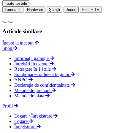
Toate testele
Lumea IT
Hardware
Ştiinţă
Jocuri
Film + TV
Articole similare
Înapoi la început
Shop
Informații garanție
Întrebări frecvente
Retragere în 14 zile
Soluționarea online a litigiilor
ANPC
Declarația de confidențialitate
Metode de preluare
Metode de plata
Profil
Logare / Înregistrare
Logare
Înregistrare