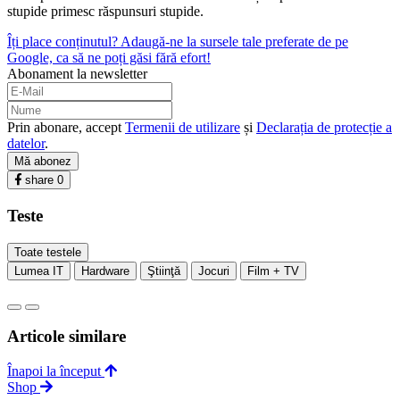
stupide primesc răspunsuri stupide.
Îți place conținutul? Adaugă-ne la sursele tale preferate de pe
Google, ca să ne poți găsi fără efort!
Abonament la newsletter
Prin abonare, accept
Termenii de utilizare
și
Declarația de protecție a
datelor
.
Mă abonez
share
0
Teste
Toate testele
Lumea IT
Hardware
Ştiinţă
Jocuri
Film + TV
Articole similare
Înapoi la început
Shop