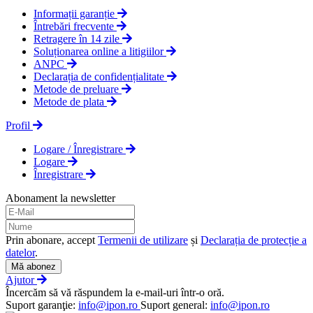
Informații garanție
Întrebări frecvente
Retragere în 14 zile
Soluționarea online a litigiilor
ANPC
Declarația de confidențialitate
Metode de preluare
Metode de plata
Profil
Logare / Înregistrare
Logare
Înregistrare
Abonament la newsletter
Prin abonare, accept
Termenii de utilizare
și
Declarația de protecție a
datelor
.
Mă abonez
Ajutor
Încercăm să vă răspundem la e-mail-uri într-o oră.
Suport garanţie:
info@ipon.ro
Suport general:
info@ipon.ro