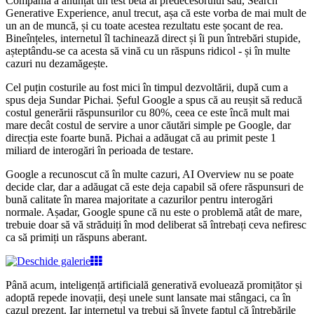
Compania a anunțat un test beta al predecesorului său, Search
Generative Experience, anul trecut, așa că este vorba de mai mult de
un an de muncă, și cu toate acestea rezultatu este șocant de rea.
Bineînțeles, internetul îl tachinează direct și îi pun întrebări stupide,
așteptându-se ca acesta să vină cu un răspuns ridicol - și în multe
cazuri nu dezamăgește.
Cel puțin costurile au fost mici în timpul dezvoltării, după cum a
spus deja Sundar Pichai. Șeful Google a spus că au reușit să reducă
costul generării răspunsurilor cu 80%, ceea ce este încă mult mai
mare decât costul de servire a unor căutări simple pe Google, dar
direcția este foarte bună. Pichai a adăugat că au primit peste 1
miliard de interogări în perioada de testare.
Google a recunoscut că în multe cazuri, AI Overview nu se poate
decide clar, dar a adăugat că este deja capabil să ofere răspunsuri de
bună calitate în marea majoritate a cazurilor pentru interogări
normale. Așadar, Google spune că nu este o problemă atât de mare,
trebuie doar să vă străduiți în mod deliberat să întrebați ceva nefiresc
ca să primiți un răspuns aberant.
Până acum, inteligență artificială generativă evoluează promițător și
adoptă repede inovații, deși unele sunt lansate mai stângaci, ca în
cazul prezent. Iar internetul va trebui să învețe faptul că întrebările