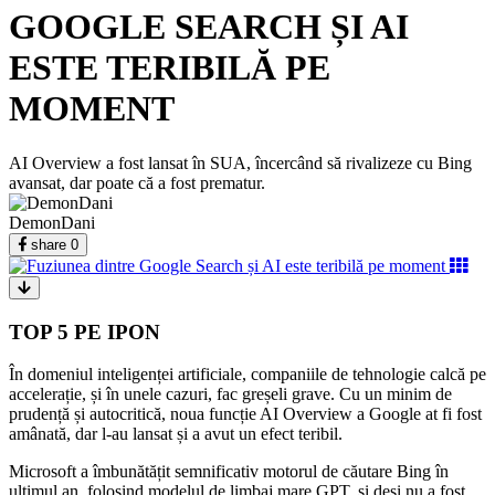
GOOGLE SEARCH ȘI AI
ESTE TERIBILĂ PE
MOMENT
AI Overview a fost lansat în SUA, încercând să rivalizeze cu Bing
avansat, dar poate că a fost prematur.
DemonDani
share
0
TOP 5 PE IPON
În domeniul inteligenței artificiale, companiile de tehnologie calcă pe
accelerație, și în unele cazuri, fac greșeli grave. Cu un minim de
prudență și autocritică, noua funcție AI Overview a Google at fi fost
amânată, dar l-au lansat și a avut un efect teribil.
Microsoft a îmbunătățit semnificativ motorul de căutare Bing în
ultimul an, folosind modelul de limbaj mare GPT, și deși nu a fost