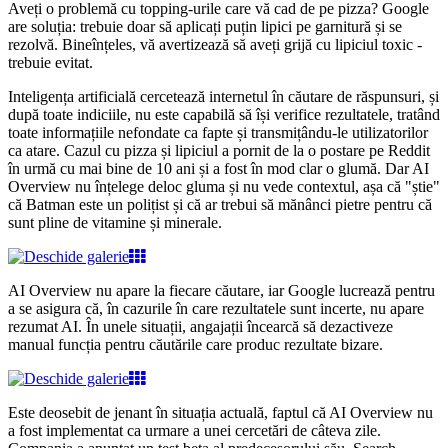
Aveți o problemă cu topping-urile care vă cad de pe pizza? Google
are soluția: trebuie doar să aplicați puțin lipici pe garnitură și se
rezolvă. Bineînțeles, vă avertizează să aveți grijă cu lipiciul toxic -
trebuie evitat.
Inteligența artificială cercetează internetul în căutare de răspunsuri, și
după toate indiciile, nu este capabilă să își verifice rezultatele, tratând
toate informațiile nefondate ca fapte și transmițându-le utilizatorilor
ca atare.
Cazul cu pizza și lipiciul a pornit de la o postare pe Reddit
în urmă cu mai bine de 10 ani și a fost în mod clar o glumă. Dar AI
Overview nu înțelege deloc gluma și nu vede contextul, așa că "știe"
că Batman este un polițist și că ar trebui să mănânci pietre pentru că
sunt pline de vitamine și minerale.
AI Overview nu apare la fiecare căutare, iar Google lucrează pentru
a se asigura că, în cazurile în care rezultatele sunt incerte, nu apare
rezumat AI. În unele situații, angajații încearcă să dezactiveze
manual funcția pentru căutările care produc rezultate bizare.
Este deosebit de jenant în situația actuală, faptul că AI Overview nu
a fost implementat ca urmare a unei cercetări de câteva zile.