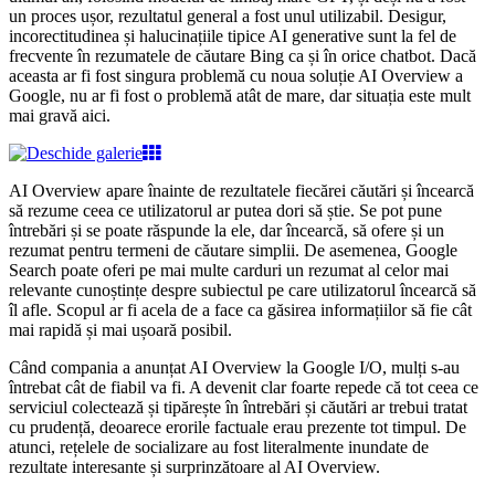
un proces ușor, rezultatul general a fost unul utilizabil. Desigur,
incorectitudinea și halucinațiile tipice AI generative sunt la fel de
frecvente în rezumatele de căutare Bing ca și în orice chatbot. Dacă
aceasta ar fi fost singura problemă cu noua soluție AI Overview a
Google, nu ar fi fost o problemă atât de mare, dar situația este mult
mai gravă aici.
AI Overview apare înainte de rezultatele fiecărei căutări și încearcă
să rezume ceea ce utilizatorul ar putea dori să știe. Se pot pune
întrebări și se poate răspunde la ele, dar încearcă, să ofere și un
rezumat pentru termeni de căutare simplii. De asemenea, Google
Search poate oferi pe mai multe carduri un rezumat al celor mai
relevante cunoștințe despre subiectul pe care utilizatorul încearcă să
îl afle. Scopul ar fi acela de a face ca găsirea informațiilor să fie cât
mai rapidă și mai ușoară posibil.
Când compania a anunțat AI Overview la Google I/O, mulți s-au
întrebat cât de fiabil va fi. A devenit clar foarte repede că tot ceea ce
serviciul colectează și tipărește în întrebări și căutări ar trebui tratat
cu prudență, deoarece erorile factuale erau prezente tot timpul. De
atunci, rețelele de socializare au fost literalmente inundate de
rezultate interesante și surprinzătoare al AI Overview.