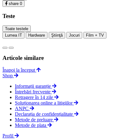
share
0
Teste
Toate testele
Lumea IT
Hardware
Ştiinţă
Jocuri
Film + TV
Articole similare
Înapoi la început
Shop
Informații garanție
Întrebări frecvente
Retragere în 14 zile
Soluționarea online a litigiilor
ANPC
Declarația de confidențialitate
Metode de preluare
Metode de plata
Profil