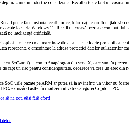
deplin. Unii din industrie consideră că Recall este de fapt un coșmar în m
call poate face instantanee din orice, informațiile confidențiale și sens
 doar stocate local de Windows 11. Recall nu crează poze ale conținutului 
ată pe inteligență artificială.
 Copilot+, este cea mai mare inovație a sa, și este foarte probabil ca ec
tea reprezenta o amenințare la adresa protecției datelor utilizatorilor care
otate cu SoC-uri Qualcomm Snapdragon din seria X, care sunt în prezent 
 de fapt un risc pentru confidențialitate, deoarece va crea un eșec din no
rece SoC-urile bazate pe ARM ar putea să ia avânt într-un viitor nu foart
AI PC, extinzând astfel în mod semnificativ categoria Copilot+ PC.
a să ne poți găsi fără efort!
datelor
.