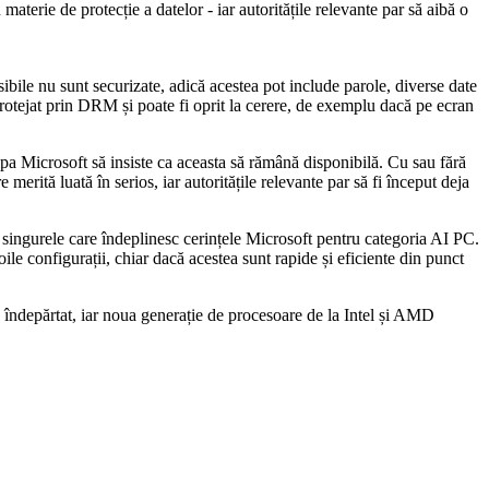
aterie de protecție a datelor - iar autoritățile relevante par să aibă o
ibile nu sunt securizate, adică acestea pot include parole, diverse date
protejat prin DRM și poate fi oprit la cerere, de exemplu dacă pe ecran
hipa Microsoft să insiste ca aceasta să rămână disponibilă. Cu sau fără
 merită luată în serios, iar autoritățile relevante par să fi început deja
singurele care îndeplinesc cerințele Microsoft pentru categoria AI PC.
ile configurații, chiar dacă acestea sunt rapide și eficiente din punct
e îndepărtat, iar noua generație de procesoare de la Intel și AMD