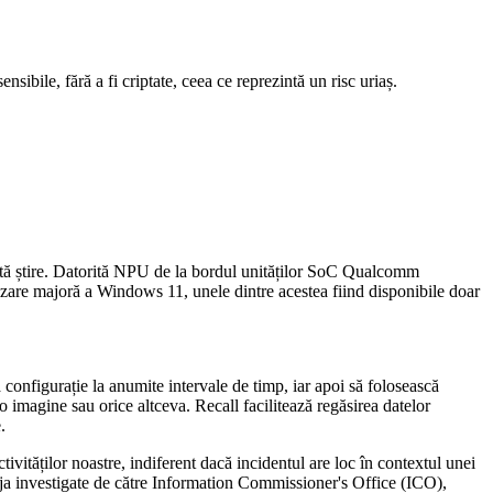
nsibile, fără a fi criptate, ceea ce reprezintă un risc uriaș.
astă știre. Datorită NPU de la bordul unităților SoC Qualcomm
lizare majoră a Windows 11, unele dintre acestea fiind disponibile doar
configurație la anumite intervale de timp, iar apoi să folosească
o imagine sau orice altceva. Recall facilitează regăsirea datelor
.
tivităților noastre, indiferent dacă incidentul are loc în contextul unei
t deja investigate de către Information Commissioner's Office (ICO),