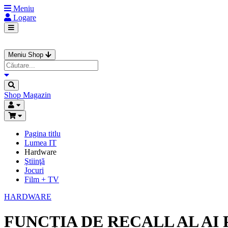
Meniu
Logare
Meniu Shop
Shop
Magazin
Pagina titlu
Lumea IT
Hardware
Ştiinţă
Jocuri
Film + TV
HARDWARE
FUNCȚIA DE RECALL AL AI 