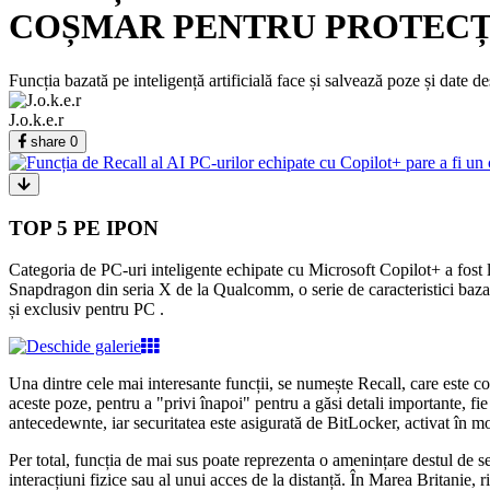
COȘMAR PENTRU PROTECȚ
Funcția bazată pe inteligență artificială face și salvează poze și date des
J.o.k.e.r
share
0
TOP 5 PE IPON
Categoria de PC-uri inteligente echipate cu Microsoft Copilot+ a fost 
Snapdragon din seria X de la Qualcomm, o serie de caracteristici bazate
și exclusiv pentru PC .
Una dintre cele mai interesante funcții, se numește Recall, care este c
aceste poze, pentru a "privi înapoi" pentru a găsi detali importante, fi
antecedewnte, iar securitatea este asigurată de BitLocker, activat în m
Per total, funcția de mai sus poate reprezenta o amenințare destul de seri
interacțiuni fizice sau al unui acces de la distanță. În Marea Britanie,