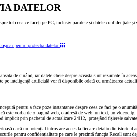
IA DATELOR
pre tot ceea ce faceți pe PC, inclusiv parolele și datele confidențiale și se
lansată de curând, iar datele cheie despre aceasta sunt rezumate în ace
 pe inteligență artificială vor fi disponibile odată cu următoarea actua
oncepută pentru a face poze instantanee despre ceea ce faci pe o anumită 
e că este vorba de o pagină web, o adresă de web, un text, un videoclip, 
od implicit prin pachetul de actualizare 24H2, protejând fișierele salvate
oasă dacă un potențial intrus are acces la fiecare detaliu din istoricul ac
 riscurile pentru confidențialitate pe care le prezintă funcția Recall sun