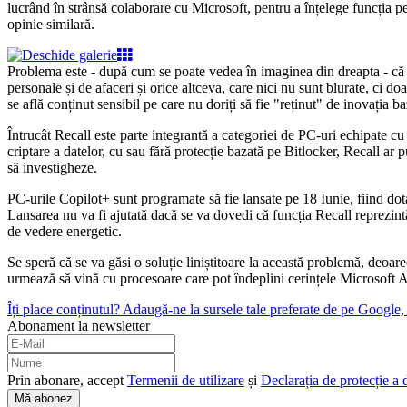
lucrând în strânsă colaborare cu Microsoft, pentru a înțelege funcția pe 
opinie similară.
Problema este - după cum se poate vedea în imaginea din dreapta - că Re
personale și de afaceri și orice altceva, care nici nu sunt blurate, ci
se află conținut sensibil pe care nu doriți să fie "reținut" de inovația baz
Întrucât Recall este parte integrantă a categoriei de PC-uri echipate cu
criptare a datelor, cu sau fără protecție bazată pe Bitlocker, Recall ar pu
să investigheze.
PC-urile Copilot+ sunt programate să fie lansate pe 18 Iunie, fiind d
Lansarea nu va fi ajutată dacă se va dovedi că funcția Recall reprezintă
de vedere energetic.
Se speră că se va găsi o soluție liniștitoare la această problemă, deoa
urmează să vină cu procesoare care pot îndeplini cerințele Microsoft 
Îți place conținutul? Adaugă-ne la sursele tale preferate de pe Google, c
Abonament la newsletter
Prin abonare, accept
Termenii de utilizare
și
Declarația de protecție a 
Mă abonez