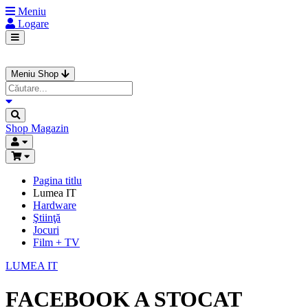
Meniu
Logare
Meniu Shop
Shop
Magazin
Pagina titlu
Lumea IT
Hardware
Ştiinţă
Jocuri
Film + TV
LUMEA IT
FACEBOOK A STOCAT