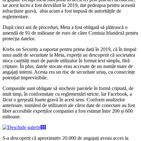
iar acest lucru a fost dezvăluit în 2019, dar pedeapsa pentru această
infracțiune gravă, abia acum a fost impusă de autoritățile de
reglementare.
După cinci ani de proceduri, Meta a fost obligată să plătească o
amendă de 91 de milioane de euro de către Comisia Irlandeză pentru
protecția datelor.
Krebs on Security a raportat pentru prima dată în 2019, că în timpul
unui audit de securitate la Meta, experții au descoperit că societatea
stoca cantități mari de parole utilizator în format text simplu, fără
criptare. În plus, datele stocate erau accesate de un număr mare de
angajați interni. Acesta era un risc de securitate uriaș, cu consecințe
potențial imprevizibile.
Companiile sunt obligate să stocheze parolele în formă criptată, de
mult timp, în conformitate cu reglementări stricte. Iar Facebook, a
făcut o greșeală foarte gravă în acest sens. Conform analizelor
anterioare, numărul de utilizatori ale căror date de conectare au fost
liber accesibile experților companiei a fost estimat între 200 și 600
milioane.
S-a descoperit că aproximativ 20.000 de angajați aveau acces la