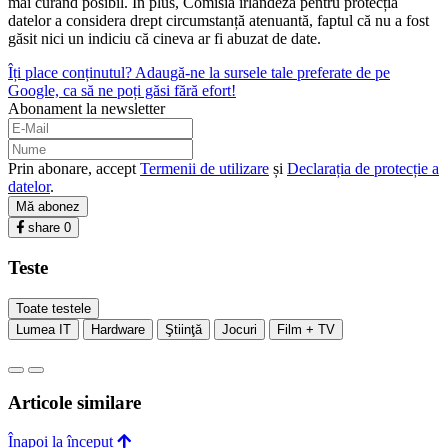
mai curând posibil. În plus, Comisia irlandeză pentru protecția
datelor a considera drept circumstanță atenuantă, faptul că nu a fost
găsit nici un indiciu că cineva ar fi abuzat de date.
Îți place conținutul? Adaugă-ne la sursele tale preferate de pe
Google, ca să ne poți găsi fără efort!
Abonament la newsletter
Prin abonare, accept
Termenii de utilizare
și
Declarația de protecție a
datelor
.
Mă abonez
share
0
Teste
Toate testele
Lumea IT
Hardware
Ştiinţă
Jocuri
Film + TV
Articole similare
Înapoi la început