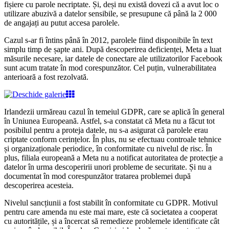
fișiere cu parole necriptate. Și, deși nu există dovezi că a avut loc o
utilizare abuzivă a datelor sensibile, se presupune că până la 2 000
de angajați au putut accesa parolele.
Cazul s-ar fi întins până în 2012, parolele fiind disponibile în text
simplu timp de șapte ani. După descoperirea deficienței, Meta a luat
măsurile necesare, iar datele de conectare ale utilizatorilor Facebook
sunt acum tratate în mod corespunzător. Cel puțin, vulnerabilitatea
anterioară a fost rezolvată.
Irlandezii urmăreau cazul în temeiul GDPR, care se aplică în general
în Uniunea Europeană. Astfel, s-a constatat că Meta nu a făcut tot
posibilul pentru a proteja datele, nu s-a asigurat că parolele erau
criptate conform cerințelor. În plus, nu se efectuau controale tehnice
și organizaționale periodice, în conformitate cu nivelul de risc. În
plus, filiala europeană a Meta nu a notificat autoritatea de protecție a
datelor în urma descoperirii unori probleme de securitate. Și nu a
documentat în mod corespunzător tratarea problemei după
descoperirea acesteia.
Nivelul sancțiunii a fost stabilit în conformitate cu GDPR. Motivul
pentru care amenda nu este mai mare, este că societatea a cooperat
cu autoritățile, și a încercat să remedieze problemele identificate cât