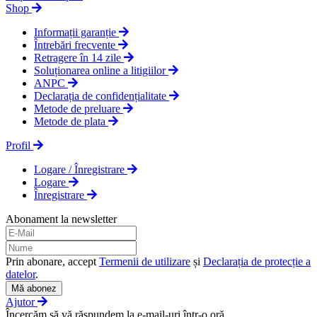
Shop
Informații garanție
Întrebări frecvente
Retragere în 14 zile
Soluționarea online a litigiilor
ANPC
Declarația de confidențialitate
Metode de preluare
Metode de plata
Profil
Logare / Înregistrare
Logare
Înregistrare
Abonament la newsletter
Prin abonare, accept
Termenii de utilizare
și
Declarația de protecție a
datelor
.
Mă abonez
Ajutor
Încercăm să vă răspundem la e-mail-uri într-o oră.