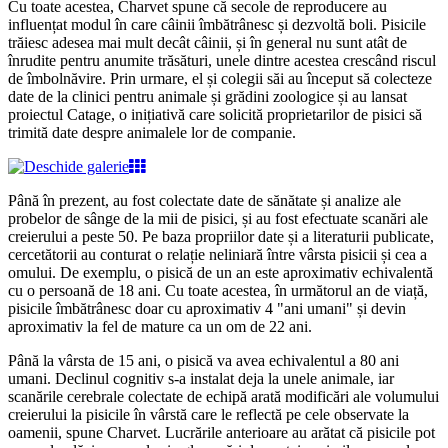
Cu toate acestea, Charvet spune că secole de reproducere au
influențat modul în care câinii îmbătrânesc și dezvoltă boli. Pisicile
trăiesc adesea mai mult decât câinii, și în general nu sunt atât de
înrudite pentru anumite trăsături, unele dintre acestea crescând riscul
de îmbolnăvire. Prin urmare, el și colegii săi au început să colecteze
date de la clinici pentru animale și grădini zoologice și au lansat
proiectul Catage, o inițiativă care solicită proprietarilor de pisici să
trimită date despre animalele lor de companie.
Până în prezent, au fost colectate date de sănătate și analize ale
probelor de sânge de la mii de pisici, și au fost efectuate scanări ale
creierului a peste 50. Pe baza propriilor date și a literaturii publicate,
cercetătorii au conturat o relație neliniară între vârsta pisicii și cea a
omului. De exemplu, o pisică de un an este aproximativ echivalentă
cu o persoană de 18 ani. Cu toate acestea, în următorul an de viață,
pisicile îmbătrânesc doar cu aproximativ 4 "ani umani" și devin
aproximativ la fel de mature ca un om de 22 ani.
Până la vârsta de 15 ani, o pisică va avea echivalentul a 80 ani
umani. Declinul cognitiv s-a instalat deja la unele animale, iar
scanările cerebrale colectate de echipă arată modificări ale volumului
creierului la pisicile în vârstă care le reflectă pe cele observate la
oamenii, spune Charvet. Lucrările anterioare au arătat că pisicile pot