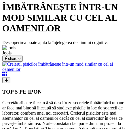
ÎMBĂTRÂNEȘTE ÎNTR-UN
MOD SIMILAR CU CEL AL
OAMENILOR
Descoperirea poate ajuta la înțelegerea declinului cognitiv.
Jools
share
0
TOP 5 PE IPON
Cercetătorii care încearcă să descifreze secretele îmbătrânirii umane
ar face mai bine să înceapă să studieze pisicile în loc de șoarecii de
laborator, conform unei noi cercetări. Creierul pisicilor este mai
asemănător cu cel al oamenilor decât cu cel al șoarecilor în ceea ce
privește îmbătrânirea. Noile constatări fac parte dintr-un proiect la
scară largă, Translating Time, care compară dezvoltarea creierului la