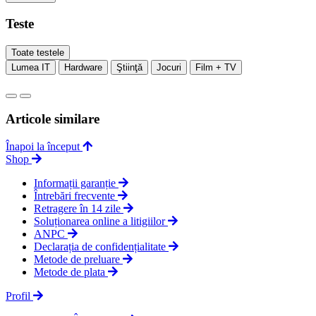
Teste
Toate testele
Lumea IT
Hardware
Ştiinţă
Jocuri
Film + TV
Articole similare
Înapoi la început
Shop
Informații garanție
Întrebări frecvente
Retragere în 14 zile
Soluționarea online a litigiilor
ANPC
Declarația de confidențialitate
Metode de preluare
Metode de plata
Profil