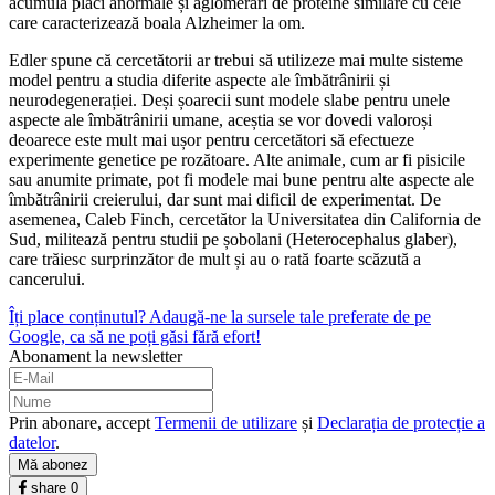
acumula plăci anormale și aglomerări de proteine similare cu cele
care caracterizează boala Alzheimer la om.
Edler spune că cercetătorii ar trebui să utilizeze mai multe sisteme
model pentru a studia diferite aspecte ale îmbătrânirii și
neurodegenerației. Deși șoarecii sunt modele slabe pentru unele
aspecte ale îmbătrânirii umane, aceștia se vor dovedi valoroși
deoarece este mult mai ușor pentru cercetători să efectueze
experimente genetice pe rozătoare. Alte animale, cum ar fi pisicile
sau anumite primate, pot fi modele mai bune pentru alte aspecte ale
îmbătrânirii creierului, dar sunt mai dificil de experimentat. De
asemenea, Caleb Finch, cercetător la Universitatea din California de
Sud, militează pentru studii pe șobolani (Heterocephalus glaber),
care trăiesc surprinzător de mult și au o rată foarte scăzută a
cancerului.
Îți place conținutul? Adaugă-ne la sursele tale preferate de pe
Google, ca să ne poți găsi fără efort!
Abonament la newsletter
Prin abonare, accept
Termenii de utilizare
și
Declarația de protecție a
datelor
.
Mă abonez
share
0