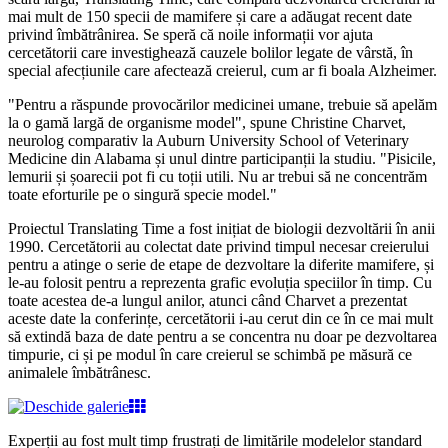
mai mult de 150 specii de mamifere și care a adăugat recent date
privind îmbătrânirea. Se speră că noile informații vor ajuta
cercetătorii care investighează cauzele bolilor legate de vârstă, în
special afecțiunile care afectează creierul, cum ar fi boala Alzheimer.
"Pentru a răspunde provocărilor medicinei umane, trebuie să apelăm
la o gamă largă de organisme model", spune Christine Charvet,
neurolog comparativ la Auburn University School of Veterinary
Medicine din Alabama și unul dintre participanții la studiu. "Pisicile,
lemurii și șoarecii pot fi cu toții utili. Nu ar trebui să ne concentrăm
toate eforturile pe o singură specie model."
Proiectul Translating Time a fost inițiat de biologii dezvoltării în anii
1990. Cercetătorii au colectat date privind timpul necesar creierului
pentru a atinge o serie de etape de dezvoltare la diferite mamifere, și
le-au folosit pentru a reprezenta grafic evoluția speciilor în timp. Cu
toate acestea de-a lungul anilor, atunci când Charvet a prezentat
aceste date la conferințe, cercetătorii i-au cerut din ce în ce mai mult
să extindă baza de date pentru a se concentra nu doar pe dezvoltarea
timpurie, ci și pe modul în care creierul se schimbă pe măsură ce
animalele îmbătrânesc.
Experții au fost mult timp frustrați de limitările modelelor standard