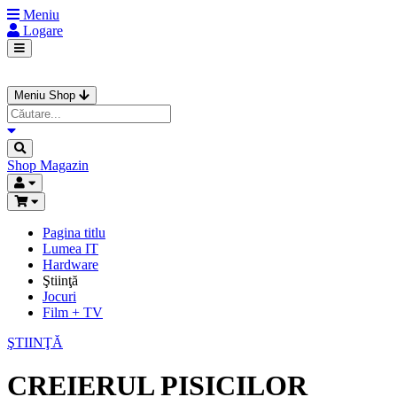
Meniu
Logare
Meniu Shop
Shop
Magazin
Pagina titlu
Lumea IT
Hardware
Ştiinţă
Jocuri
Film + TV
ŞTIINŢĂ
CREIERUL PISICILOR