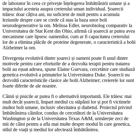
de laborator în ceea ce privește înțelegerea îmbătrânirii umane și a
impactului acesteia asupra creierului uman individual. Șoarecii
trăiesc doar câțiva ani, nu suficient de mult pentru a acumula
leziunile despre care se crede că stau la baza unor boli
neurodegenerative la om. Melissa Edler, neurobiolog comparativ la
Universitatea de Stat Kent din Ohio, afirmă că șoarecii ar putea avea
mecanisme care lipsesc oamenilor, cum ar fi capacitatea creierului
lor de a elimina plăcile de proteine degenerate, o caracteristică a bolii
Alzheimer la om.
Divergența evolutivă dintre șoareci și oameni poate fi unul dintre
motivele pentru care eforturile de a dezvolta terapii pentru tratarea
bolii au eșuat adesea, spune Elaine Guevara, cercetător care studiază
genetica evolutivă a primatelor la Universitatea Duke. Șoarecii nu
dezvoltă caracteristicile clasice ale bolii Alzheimer; creierele lor sunt
foarte diferite de ale noastre.
Câinii și pisicile ar putea fi o alternativă importantă. Ele trăiesc mai
mult decât șoarecii, împart mediul cu stăpânii lor și pot fi victimele
multor boli umane, inclusiv obezitatea și diabetul. Proiectul privind
îmbătrânirea câinilor, condus de cercetători de la Universitatea
Washington și de la Universitatea Texas A&M, urmărește zeci de
mii de câini pentru a afla mai multe despre modul în care genetica,
stilul de viață și mediul lor afectează îmbătrânirea.