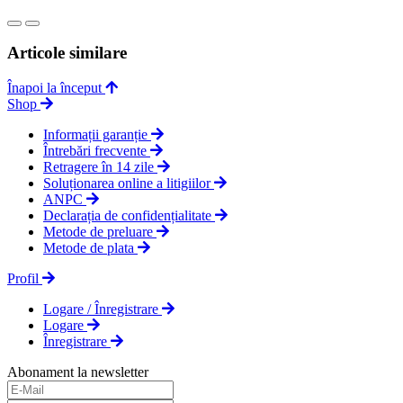
Articole similare
Înapoi la început
Shop
Informații garanție
Întrebări frecvente
Retragere în 14 zile
Soluționarea online a litigiilor
ANPC
Declarația de confidențialitate
Metode de preluare
Metode de plata
Profil
Logare / Înregistrare
Logare
Înregistrare
Abonament la newsletter