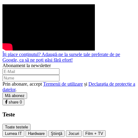
Îți place conținutul? Adaugă-ne la sursele tale preferate de pe
Google, ca să ne poți găsi fără efort!
Abonament la newsletter
Prin abonare, accept
Termenii de utilizare
și
Declarația de protecție a
datelor
.
Mă abonez
share
0
Teste
Toate testele
Lumea IT
Hardware
Ştiinţă
Jocuri
Film + TV