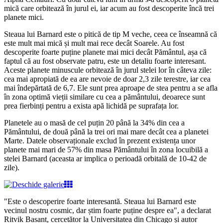
mică care orbitează în jurul ei, iar acum au fost descoperite încă trei
planete mici.
Steaua lui Barnard este o pitică de tip M veche, ceea ce înseamnă că
este mult mai mică și mult mai rece decât Soarele. Au fost
descoperite foarte puține planete mai mici decât Pământul, așa că
faptul că au fost observate patru, este un detaliu foarte interesant.
Aceste planete minuscule orbitează în jurul stelei lor în câteva zile:
cea mai apropiată de ea are nevoie de doar 2,3 zile terestre, iar cea
mai îndepărtată de 6,7. Ele sunt prea aproape de stea pentru a se afla
în zona optimă vieții similare cu cea a pământului, deoarece sunt
prea fierbinți pentru a exista apă lichidă pe suprafața lor.
Planetele au o masă de cel puțin 20 până la 34% din cea a
Pământului, de două până la trei ori mai mare decât cea a planetei
Marte. Datele observaționale exclud în prezent existența unor
planete mai mari de 57% din masa Pământului în zona locuibilă a
stelei Barnard (aceasta ar implica o perioadă orbitală de 10-42 de
zile).
"Este o descoperire foarte interesantă. Steaua lui Barnard este
vecinul nostru cosmic, dar știm foarte puține despre ea", a declarat
Ritvik Basant, cercetător la Universitatea din Chicago și autor