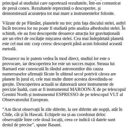
principal al studiului care raportează rezultatele, într-un comunicat
de presă conex. Rezultatele reprezintă o descoperire, și
demonstrează acuratețea tot mai mare a instrumentelor folosite.
Văzute de pe Pământ, planetele nu trec prin fața discului stelei, astfel
încât trecerea lor nu poate fi studiată prin analiza albedoului stelei. În
schimb, ele au fost descoperite deoarece atracția lor gravitațională
are un efect de oscilație mișcarea stelei. Cea mai îndepărtată planetă
este cel mai mic corp ceresc descoperit până acum folosind această
metodă.
Deoarece nu le putem vedea în mod direct, studiul lor este o
provocare, iar descoperirea lor este un succes major. Steaua lui
Barnard este cunoscută în rândul astronomilor din cauza
numeroaselor afirmații făcute în ultimul secol potrivit cărora are
planete în jurul ei, cele mai multe dintre acestea dovedindu-se
greșite. Descoperirea actuală se datorează unor instrumente de
precizie înaltă, cum ar fi instrumentul MAROON-X de pe telescopul
Gemini North și instrumentul ESPRESSO de pe telescopul VLT al
Observatorului European.
"Am făcut observații în zile diferite, la ore diferite ale nopții, atât în
Chile, cât și în Hawaii. Echipele nu și-au coordonat deloc
observațiile între cele două locații, ceea ce indică că datele sunt
destul de precise", spune Basant.