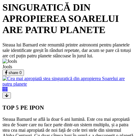
SINGURATICĂ DIN
APROPIEREA SOARELUI
ARE PATRU PLANETE
Steaua lui Barnard este renumită printre astronomi pentru planetele
sale identificate greșit în rânduri repetate, dar acum se pare că totuși
are cel puțin patru planete stâncoase în jurul lui.
Jools
share
0
TOP 5 PE IPON
Steaua Barnard se află la doar 6 ani lumină. Este cea mai apropiată
stea de Soare care nu face parte dintr-un sistem multiplu, și a patra
stea cea mai apropiată de noi față de cele trei stele din sistemul
Alpha Centauri. Cu doar câteva luni în urmă s-a descoperit o planetă