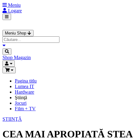
Meniu
Logare
Meniu Shop
Shop
Magazin
Pagina titlu
Lumea IT
Hardware
Ştiinţă
Jocuri
Film + TV
ŞTIINŢĂ
CEA MAI APROPIATĂ STEA