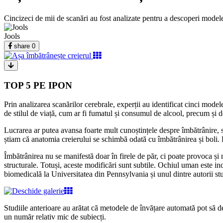
Cincizeci de mii de scanări au fost analizate pentru a descoperi modele
Jools
share
0
TOP 5 PE IPON
Prin analizarea scanărilor cerebrale, experții au identificat cinci mode
de stilul de viață, cum ar fi fumatul și consumul de alcool, precum și d
Lucrarea ar putea avansa foarte mult cunoștințele despre îmbătrânire, s
știam că anatomia creierului se schimbă odată cu îmbătrânirea și boli
Îmbătrânirea nu se manifestă doar în firele de păr, ci poate provoca ș
structurale. Totuși, aceste modificări sunt subtile. Ochiul uman este in
biomedicală la Universitatea din Pennsylvania și unul dintre autorii stu
Studiile anterioare au arătat că metodele de învățare automată pot să de
un număr relativ mic de subiecți.