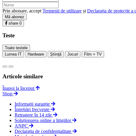
Prin abonare, accept
Termenii de utilizare
și
Declarația de protecție a 
Mă abonez
share
0
Teste
Toate testele
Lumea IT
Hardware
Ştiinţă
Jocuri
Film + TV
Articole similare
Înapoi la început
Shop
Informații garanție
Întrebări frecvente
Retragere în 14 zile
Soluționarea online a litigiilor
ANPC
Declarația de confidențialitate