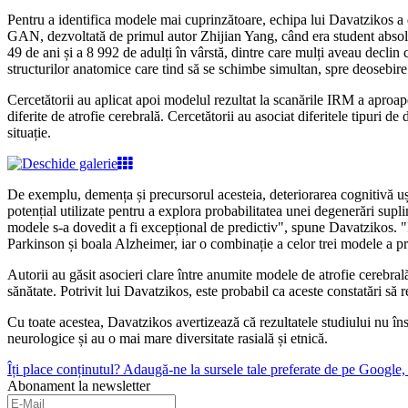
Pentru a identifica modele mai cuprinzătoare, echipa lui Davatzikos a d
GAN, dezvoltată de primul autor Zhijian Yang, când era student absolve
49 de ani și a 8 992 de adulți în vârstă, dintre care mulți aveau declin 
structurilor anatomice care tind să se schimbe simultan, spre deosebir
Cercetătorii au aplicat apoi modelul rezultat la scanările IRM a aproap
diferite de atrofie cerebrală. Cercetătorii au asociat diferitele tipuri de
situație.
De exemplu, demența și precursorul acesteia, deteriorarea cognitivă ușoar
potențial utilizate pentru a explora probabilitatea unei degenerări supl
modele s-a dovedit a fi excepțional de predictiv", spune Davatzikos. "I
Parkinson și boala Alzheimer, iar o combinație a celor trei modele a p
Autorii au găsit asocieri clare între anumite modele de atrofie cerebrală
sănătate. Potrivit lui Davatzikos, este probabil ca aceste constatări să 
Cu toate acestea, Davatzikos avertizează că rezultatele studiului nu în
neurologice și au o mai mare diversitate rasială și etnică.
Îți place conținutul? Adaugă-ne la sursele tale preferate de pe Google, c
Abonament la newsletter