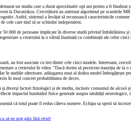
emarat un studiu care a durat aproximativ opt ani pentru a fi finalizat 
nt la Davatzikos. Cercetătorii au antrenat algoritmul pe scanările MRI a
cognitiv. Astfel, sistemul a învățat să recunoască caracteristicile comune 
e de cele care tind să se schimbe independent.
e 50 000 de persoane implicate în diverse studii privind îmbătrânirea și 
 degenerare a creierului la o vârstă înaintată cu combinații ale celor cinci 
ă, au fost asociate cu trei dintre cele cinci modele. Interesant, cercetăt
imentare a creierului în viitor. "Dacă dorim să prezicem tranziția de la o
ar în stadiile ulterioare, adăugarea unui al doilea model îmbogățește pr
rezis în mod concret probabilitatea de deces.
 și diverși factori fiziologici și de mediu, inclusiv consumul de alcool ș
reflecte impactul bunăstării fizice generale asupra sănătății neurologice, 
seamnă că totul poate fi redus câteva numere. Echipa sa speră să lucreze
a să ne poți găsi fără efort!