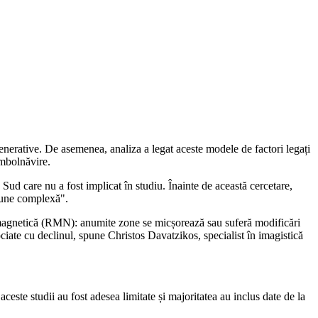
egenerative. De asemenea, analiza a legat aceste modele de factori legați
îmbolnăvire.
ud care nu a fost implicat în studiu. Înainte de această cercetare,
țiune complexă".
nță magnetică (RMN): anumite zone se micșorează sau suferă modificări
ociate cu declinul, spune Christos Davatzikos, specialist în imagistică
este studii au fost adesea limitate și majoritatea au inclus date de la