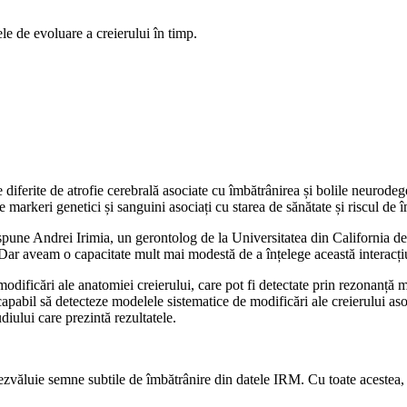
le de evoluare a creierului în timp.
le diferite de atrofie cerebrală asociate cu îmbătrânirea și bolile neurod
e markeri genetici și sanguini asociați cu starea de sănătate și riscul de 
pune Andrei Irimia, un gerontolog de la Universitatea din California de S
. Dar aveam o capacitate mult mai modestă de a înțelege această interac
i modificări ale anatomiei creierului, care pot fi detectate prin rezona
capabil să detecteze modelele sistematice de modificări ale creierului as
diului care prezintă rezultatele.
zvăluie semne subtile de îmbătrânire din datele IRM. Cu toate acestea, ac