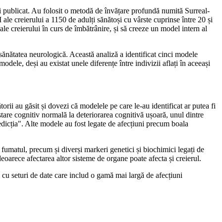
și publicat. Au folosit o metodă de învățare profundă numită Surreal-
le creierului a 1150 de adulți sănătoși cu vârste cuprinse între 20 și
ale creierului în curs de îmbătrânire, și să creeze un model intern al
sănătatea neurologică. Această analiză a identificat cinci modele
modele, deși au existat unele diferențe între indivizii aflați în aceeași
orii au găsit și dovezi că modelele pe care le-au identificat ar putea fi
 stare cognitiv normală la deteriorarea cognitivă ușoară, unul dintre
edicția". Alte modele au fost legate de afecțiuni precum boala
i fumatul, precum și diverși markeri genetici și biochimici legați de
deoarece afectarea altor sisteme de organe poate afecta și creierul.
 cu seturi de date care includ o gamă mai largă de afecțiuni