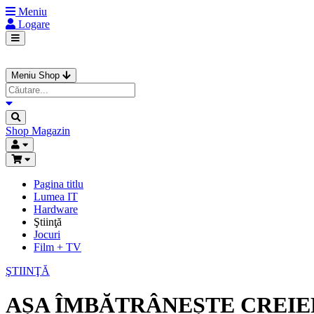
Meniu
Logare
Meniu Shop
Shop
Magazin
Pagina titlu
Lumea IT
Hardware
Ştiinţă
Jocuri
Film + TV
ŞTIINŢĂ
AȘA ÎMBĂTRÂNEȘTE CREI