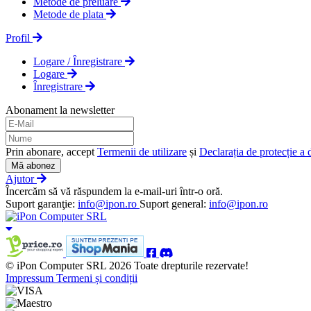
Metode de preluare
Metode de plata
Profil
Logare / Înregistrare
Logare
Înregistrare
Abonament la newsletter
Prin abonare, accept
Termenii de utilizare
și
Declarația de protecție a 
Mă abonez
Ajutor
Încercăm să vă răspundem la e-mail-uri într-o oră.
Suport garanţie:
info@ipon.ro
Suport general:
info@ipon.ro
© iPon Computer SRL 2026 Toate drepturile rezervate!
Impressum
Termeni și condiții