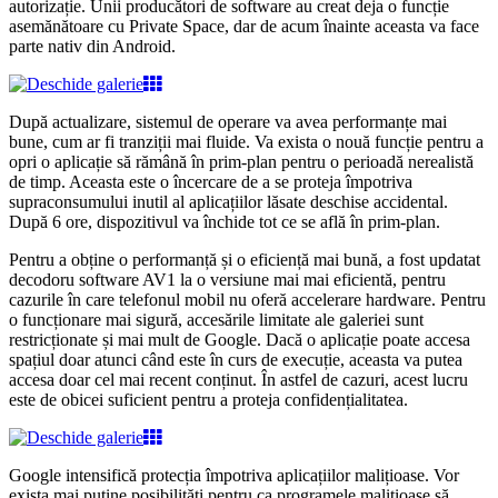
autorizație. Unii producători de software au creat deja o funcție
asemănătoare cu Private Space, dar de acum înainte aceasta va face
parte nativ din Android.
După actualizare, sistemul de operare va avea performanțe mai
bune, cum ar fi tranziții mai fluide. Va exista o nouă funcție pentru a
opri o aplicație să rămână în prim-plan pentru o perioadă nerealistă
de timp. Aceasta este o încercare de a se proteja împotriva
supraconsumului inutil al aplicațiilor lăsate deschise accidental.
După 6 ore, dispozitivul va închide tot ce se află în prim-plan.
Pentru a obține o performanță și o eficiență mai bună, a fost updatat
decodoru software AV1 la o versiune mai mai eficientă, pentru
cazurile în care telefonul mobil nu oferă accelerare hardware. Pentru
o funcționare mai sigură, accesările limitate ale galeriei sunt
restricționate și mai mult de Google. Dacă o aplicație poate accesa
spațiul doar atunci când este în curs de execuție, aceasta va putea
accesa doar cel mai recent conținut. În astfel de cazuri, acest lucru
este de obicei suficient pentru a proteja confidențialitatea.
Google intensifică protecția împotriva aplicațiilor malițioase. Vor
exista mai puține posibilități pentru ca programele malițioase să