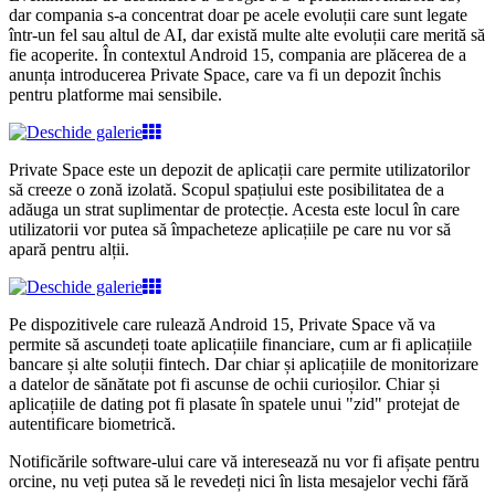
dar compania s-a concentrat doar pe acele evoluții care sunt legate
într-un fel sau altul de AI, dar există multe alte evoluții care merită să
fie acoperite. În contextul Android 15, compania are plăcerea de a
anunța introducerea Private Space, care va fi un depozit închis
pentru platforme mai sensibile.
Private Space este un depozit de aplicații care permite utilizatorilor
să creeze o zonă izolată. Scopul spațiului este posibilitatea de a
adăuga un strat suplimentar de protecție. Acesta este locul în care
utilizatorii vor putea să împacheteze aplicațiile pe care nu vor să
apară pentru alții.
Pe dispozitivele care rulează Android 15, Private Space vă va
permite să ascundeți toate aplicațiile financiare, cum ar fi aplicațiile
bancare și alte soluții fintech. Dar chiar și aplicațiile de monitorizare
a datelor de sănătate pot fi ascunse de ochii curioșilor. Chiar și
aplicațiile de dating pot fi plasate în spatele unui "zid" protejat de
autentificare biometrică.
Notificările software-ului care vă interesează nu vor fi afișate pentru
orcine, nu veți putea să le revedeți nici în lista mesajelor vechi fără