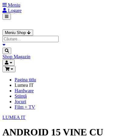
Meniu
Logare
Meniu Shop
Shop
Magazin
Pagina titlu
Lumea IT
Hardware
Ştiinţă
Jocuri
Film + TV
LUMEA IT
ANDROID 15 VINE CU