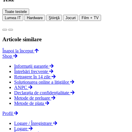
Toate testele
Lumea IT
Hardware
Ştiinţă
Jocuri
Film + TV
Articole similare
Înapoi la început
Shop
Informații garanție
Întrebări frecvente
Retragere în 14 zile
Soluționarea online a litigiilor
ANPC
Declarația de confidențialitate
Metode de preluare
Metode de plata
Profil
Logare / Înregistrare
Logare