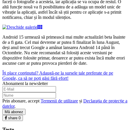
faceți o fotografie a acesteia, iar aplicația se va ocupa de restul. O
altă funcție nouă va fi posibilitatea de a adăuga un model unic de
vibrație la aplicații, astfel încât să știi pentru ce aplicație s-a primit
notificarea, chiar și în modul silențios.
Android 15 urmează să primească mai multe actualizări beta înainte
de a fi gata. Cel mai devreme ar putea fi finalizat în luna August,
deși anul trecut Google a amânat lansarea Android 14 până în
Octombrie. Nu este recomandat să folosiți aceste versiuni pe
dispozitive folosite primar, deoarece ar putea exista încă multe erori
ascunse care ar putea provoca pierderi de date.
Îți place conținutul? Adaugă-ne la sursele tale preferate de pe
Google, ca să ne poți găsi fără efort!
Abonament la newsletter
Prin abonare, accept
Termenii de utilizare
și
Declarația de protecție a
datelor
.
Mă abonez
share
0
Teste