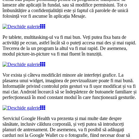
lanseze alte aplicații în fundal, sau să modifice permisiuni. Tot o
îmbunătățire a confidențialității este și faptul că parolele de unică
folosință vor fi ascunse în aplicația Mesaje.
Pe tablete, multitasking-ul va fi mai bun. Veți putea fixa bara de
activități pe ecran, astfel încât să o puteți accesa mai des și mai rapid.
Trecerea de la un program la altul va fi mai rapid. De asemenea,
modul picture-in-picture va fi mai fluent în tranziții.
Vor exista și câteva modificări minore ale interfeței grafice. La
plasarea unui widget, imaginea de previzualizare poate fi mai bună.
Informațiile privind controlul prin gesturi va fi ușor modificat și va fi
mai clar. Android încearcă să se îndepărteze de butoanele familiare și
perfecționează în mod constant modul în care funcționează gesturile.
Serviciul Google Health va prezenta și mai multe date despre
sănătate, inclusiv căldura corporală, și veți putea să introduceți
planuri de antrenament. De asemenea, va fi posibil să adăugați
carduri noi la Google Wallet cu o fotografie, fiind necesar doar să