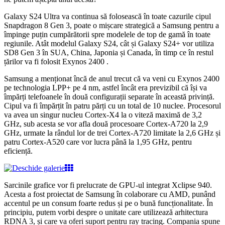
Galaxy S24 Ultra va continua să folosească în toate cazurile cipul
Snapdragon 8 Gen 3, poate o mișcare strategică a Samsung pentru a
împinge puțin cumpărătorii spre modelele de top de gamă în toate
regiunile. Atât modelul Galaxy S24, cât și Galaxy S24+ vor utiliza
SD8 Gen 3 în SUA, China, Japonia și Canada, în timp ce în restul
țărilor va fi folosit Exynos 2400 .
Samsung a menționat încă de anul trecut că va veni cu Exynos 2400
pe technologia LPP+ pe 4 nm, astfel încât era previzibil că își va
împărți telefoanele
în două configurații separate în această privință.
Cipul va fi împărțit în patru părți cu un total de 10 nuclee. Procesorul
va avea un singur nucleu Cortex-X4 la o viteză maximă de 3,2
GHz, sub acesta se vor afla două procesoare Cortex-A720 la 2,9
GHz, urmate la rândul lor de trei Cortex-A720 limitate la 2,6 GHz și
patru Cortex-A520 care vor lucra până la 1,95 GHz, pentru
eficiență.
Sarcinile grafice vor fi prelucrate de GPU-ul integrat Xclipse 940.
Acesta a fost proiectat de Samsung în colaborare cu AMD, punând
accentul pe un consum foarte redus și pe o bună funcționalitate. În
principiu, putem vorbi despre o unitate care utilizează arhitectura
RDNA 3, și care va oferi suport pentru ray tracing. Compania spune