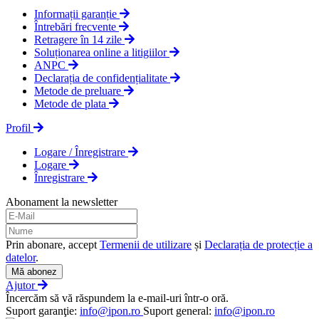
Informații garanție
Întrebări frecvente
Retragere în 14 zile
Soluționarea online a litigiilor
ANPC
Declarația de confidențialitate
Metode de preluare
Metode de plata
Profil
Logare / Înregistrare
Logare
Înregistrare
Abonament la newsletter
Prin abonare, accept
Termenii de utilizare
și
Declarația de protecție a
datelor
.
Mă abonez
Ajutor
Încercăm să vă răspundem la e-mail-uri într-o oră.
Suport garanţie:
info@ipon.ro
Suport general:
info@ipon.ro