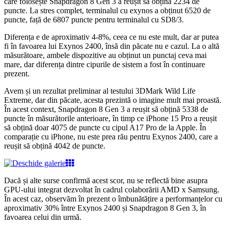
care folosește Snapdragon 8 Gen 3 a reușit să obțină 2234 de
puncte. La stres complet, terminalul cu exynos a obținut 6520 de
puncte, față de 6807 puncte pentru terminalul cu SD8/3.
Diferența e de aproximativ 4-8%, ceea ce nu este mult, dar ar putea
fi în favoarea lui Exynos 2400, însă din păcate nu e cazul. La o altă
măsurătoare, ambele dispozitive au obținut un punctaj ceva mai
mare, dar diferența dintre cipurile de sistem a fost în continuare
prezent.
Avem și un rezultat preliminar al testului 3DMark Wild Life
Extreme, dar din păcate, acesta prezintă o imagine mult mai proastă.
În acest context, Snapdragon 8 Gen 3 a reușit să obțină 5338 de
puncte în măsurătorile anterioare, în timp ce iPhone 15 Pro a reușit
să obțină doar 4075 de puncte cu cipul A17 Pro de la Apple. În
comparație cu iPhone, nu este prea rău pentru Exynos 2400, care a
reușit să obțină 4042 de puncte.
Dacă și alte surse confirmă acest scor, nu se reflectă bine asupra
GPU-ului integrat dezvoltat în cadrul colaborării AMD x Samsung.
În acest caz, observăm în prezent o îmbunătățire a performanțelor cu
aproximativ 30% între Exynos 2400 și Snapdragon 8 Gen 3, în
favoarea celui din urmă.