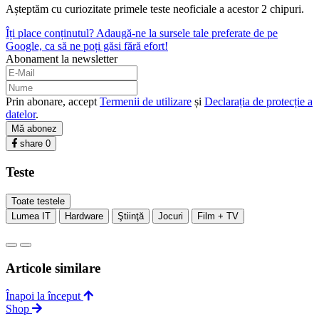
Așteptăm cu curiozitate primele teste neoficiale a acestor 2 chipuri.
Îți place conținutul? Adaugă-ne la sursele tale preferate de pe
Google, ca să ne poți găsi fără efort!
Abonament la newsletter
Prin abonare, accept
Termenii de utilizare
și
Declarația de protecție a
datelor
.
Mă abonez
share
0
Teste
Toate testele
Lumea IT
Hardware
Ştiinţă
Jocuri
Film + TV
Articole similare
Înapoi la început
Shop