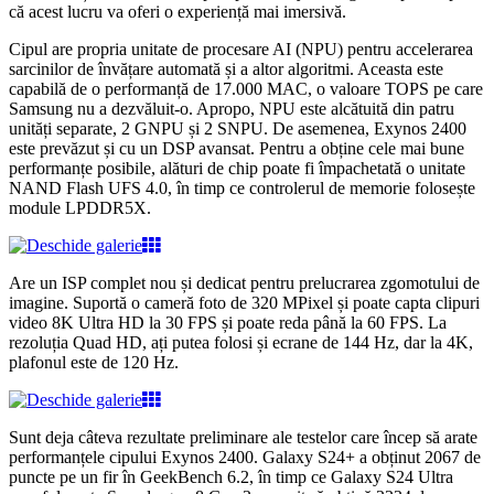
că acest lucru va oferi o experiență mai imersivă.
Cipul are propria unitate de procesare AI (NPU) pentru accelerarea
sarcinilor de învățare automată și a altor algoritmi. Aceasta este
capabilă de o performanță de 17.000 MAC, o valoare TOPS pe care
Samsung nu a dezvăluit-o. Apropo, NPU este alcătuită din patru
unități separate, 2 GNPU și 2 SNPU. De asemenea, Exynos 2400
este prevăzut și cu un DSP avansat. Pentru a obține cele mai bune
performanțe posibile, alături de chip poate fi împachetată o unitate
NAND Flash UFS 4.0, în timp ce controlerul de memorie folosește
module LPDDR5X.
Are un ISP complet nou și dedicat pentru prelucrarea zgomotului de
imagine. Suportă o cameră foto de 320 MPixel și poate capta clipuri
video 8K Ultra HD la 30 FPS și poate reda până la 60 FPS. La
rezoluția Quad HD, ați putea folosi și ecrane de 144 Hz, dar la 4K,
plafonul este de 120 Hz.
Sunt deja câteva rezultate preliminare ale testelor care încep să arate
performanțele cipului Exynos 2400. Galaxy S24+ a obținut 2067 de
puncte pe un fir în GeekBench 6.2, în timp ce Galaxy S24 Ultra