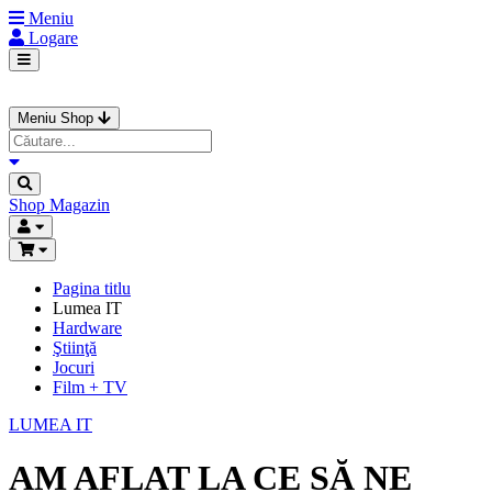
Meniu
Logare
Meniu Shop
Shop
Magazin
Pagina titlu
Lumea IT
Hardware
Ştiinţă
Jocuri
Film + TV
LUMEA IT
AM AFLAT LA CE SĂ NE