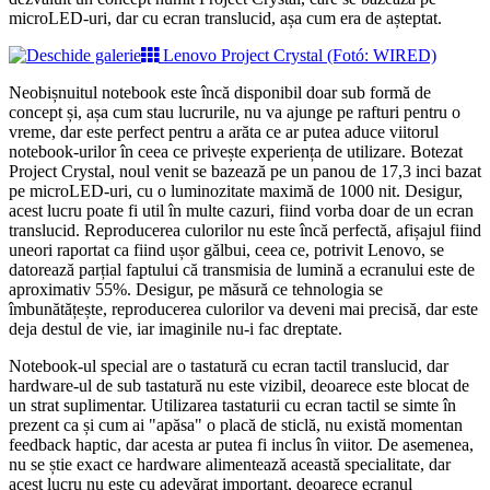
microLED-uri, dar cu ecran translucid, așa cum era de așteptat.
Lenovo Project Crystal (Fotó: WIRED)
Neobișnuitul notebook este încă disponibil doar sub formă de
concept și, așa cum stau lucrurile, nu va ajunge pe rafturi pentru o
vreme, dar este perfect pentru a arăta ce ar putea aduce viitorul
notebook-urilor în ceea ce privește experiența de utilizare. Botezat
Project Crystal, noul venit se bazează pe un panou de 17,3 inci bazat
pe microLED-uri, cu o luminozitate maximă de 1000 nit. Desigur,
acest lucru poate fi util în multe cazuri, fiind vorba doar de un ecran
translucid. Reproducerea culorilor nu este încă perfectă, afișajul fiind
uneori raportat ca fiind ușor gălbui, ceea ce, potrivit Lenovo, se
datorează parțial faptului că transmisia de lumină a ecranului este de
aproximativ 55%. Desigur, pe măsură ce tehnologia se
îmbunătățește, reproducerea culorilor va deveni mai precisă, dar este
deja destul de vie, iar imaginile nu-i fac dreptate.
Notebook-ul special are o tastatură cu ecran tactil translucid, dar
hardware-ul de sub tastatură nu este vizibil, deoarece este blocat de
un strat suplimentar. Utilizarea tastaturii cu ecran tactil se simte în
prezent ca și cum ai "apăsa" o placă de sticlă, nu există momentan
feedback haptic, dar acesta ar putea fi inclus în viitor. De asemenea,
nu se știe exact ce hardware alimentează această specialitate, dar
acest lucru nu este cu adevărat important, deoarece ecranul