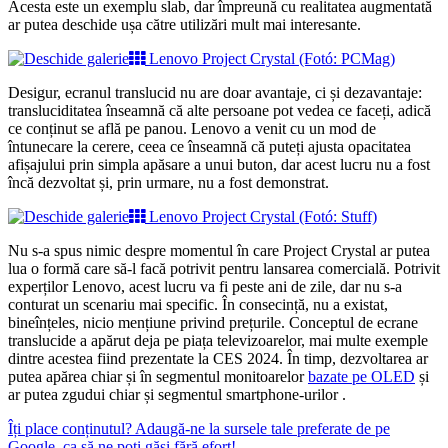
Acesta este un exemplu slab, dar împreună cu realitatea augmentată
ar putea deschide ușa către utilizări mult mai interesante.
Lenovo Project Crystal (Fotó: PCMag)
Desigur, ecranul translucid nu are doar avantaje, ci și dezavantaje:
transluciditatea înseamnă că alte persoane pot vedea ce faceți, adică
ce conținut se află pe panou. Lenovo a venit cu un mod de
întunecare la cerere, ceea ce înseamnă că puteți ajusta opacitatea
afișajului prin simpla apăsare a unui buton, dar acest lucru nu a fost
încă dezvoltat și, prin urmare, nu a fost demonstrat.
Lenovo Project Crystal (Fotó: Stuff)
Nu s-a spus nimic despre momentul în care Project Crystal ar putea
lua o formă care să-l facă potrivit pentru lansarea comercială. Potrivit
experților Lenovo, acest lucru va fi peste ani de zile, dar nu s-a
conturat un scenariu mai specific. În consecință, nu a existat,
bineînțeles, nicio mențiune privind prețurile. Conceptul de ecrane
translucide a apărut deja pe piața televizoarelor, mai multe exemple
dintre acestea fiind prezentate la CES 2024. În timp, dezvoltarea ar
putea apărea chiar și în segmentul monitoarelor
bazate pe OLED
și
ar putea zgudui chiar și segmentul smartphone-urilor .
Îți place conținutul? Adaugă-ne la sursele tale preferate de pe
Google, ca să ne poți găsi fără efort!