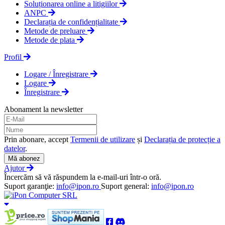
Soluționarea online a litigiilor
ANPC
Declarația de confidențialitate
Metode de preluare
Metode de plata
Profil
Logare / Înregistrare
Logare
Înregistrare
Abonament la newsletter
Prin abonare, accept
Termenii de utilizare
și
Declarația de protecție a
datelor
.
Mă abonez
Ajutor
Încercăm să vă răspundem la e-mail-uri într-o oră.
Suport garanţie:
info@ipon.ro
Suport general:
info@ipon.ro