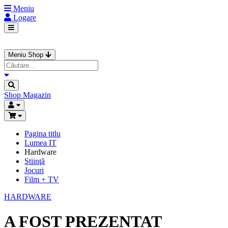
Meniu
Logare
Meniu Shop
Shop
Magazin
Pagina titlu
Lumea IT
Hardware
Ştiinţă
Jocuri
Film + TV
HARDWARE
A FOST PREZENTAT