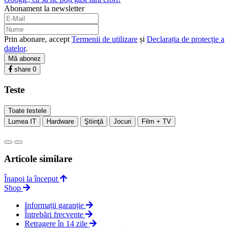
Abonament la newsletter
Prin abonare, accept
Termenii de utilizare
și
Declarația de protecție a
datelor
.
Mă abonez
share
0
Teste
Toate testele
Lumea IT
Hardware
Ştiinţă
Jocuri
Film + TV
Articole similare
Înapoi la început
Shop
Informații garanție
Întrebări frecvente
Retragere în 14 zile