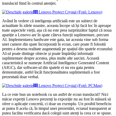
translucid fiind în centrul atenției.
Lenovo Project Crystal (Fotó: Lenovo)
Având în vedere că inteligența artificială este un subiect de
actualitate în zilele noastre, aceasta începe să își facă loc în aproape
toate aspectele vieții, așa că nu este prea surprinzător faptul că noua
apariție a Lenovo are în spate câteva funcții suplimentare, precum
AI. Implementarea hardware este gata, iar aceasta vine sub forma
unei camere din spate încorporată în ecran, care poate fi folosită
pentru a desena realitate augmentată pe spațiul din spatele ecranului:
AI-ul poate distinge obiecte și poate împărtăși informații
suplimentare despre acestea, plus multe alte sarcini. Această
caracteristică se numește Artificial Intelligence Generated Content
(AIGC), dar software-ul din spatele ei nu era gata pentru
demonstrație, astfel încât funcționalitatea suplimentară a fost
prezentată doar verbal.
Lenovo Project Crystal (Fotó: PCMag)
La ce este bun un notebook cu un astfel de ecran translucid? Nici
măcar experții Lenovo prezenți la expoziție nu au fost în măsură să
ofere o aplicație concretă, ci doar un exemplu. Un posibil beneficiu
ar putea fi acela că, în timpul unei prezentări, ecranul transparent ar
putea facilita verificarea dacă colegii sunt atenți la ceea ce se spune.