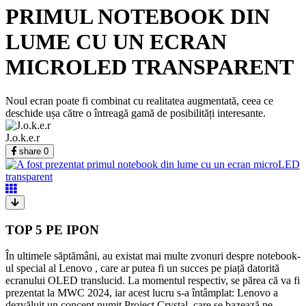
PRIMUL NOTEBOOK DIN
LUME CU UN ECRAN
MICROLED TRANSPARENT
Noul ecran poate fi combinat cu realitatea augmentată, ceea ce
deschide ușa către o întreagă gamă de posibilități interesante.
J.o.k.e.r
share
0
TOP 5 PE IPON
În ultimele săptămâni, au existat mai multe zvonuri despre notebook-
ul special al Lenovo , care ar putea fi un succes pe piață datorită
ecranului OLED translucid. La momentul respectiv, se părea că va fi
prezentat la MWC 2024, iar acest lucru s-a întâmplat: Lenovo a
dezvăluit un concept numit Project Crystal, care se bazează pe