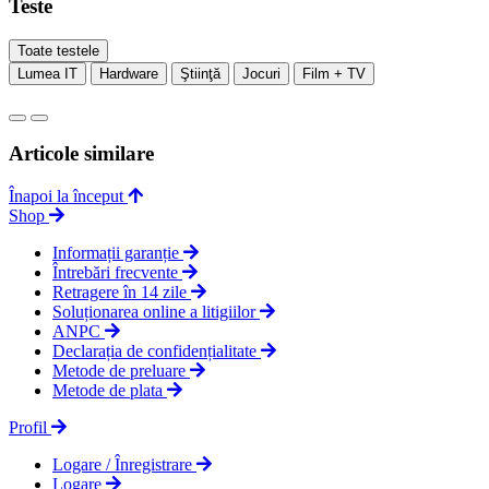
Teste
Toate testele
Lumea IT
Hardware
Ştiinţă
Jocuri
Film + TV
Articole similare
Înapoi la început
Shop
Informații garanție
Întrebări frecvente
Retragere în 14 zile
Soluționarea online a litigiilor
ANPC
Declarația de confidențialitate
Metode de preluare
Metode de plata
Profil
Logare / Înregistrare
Logare