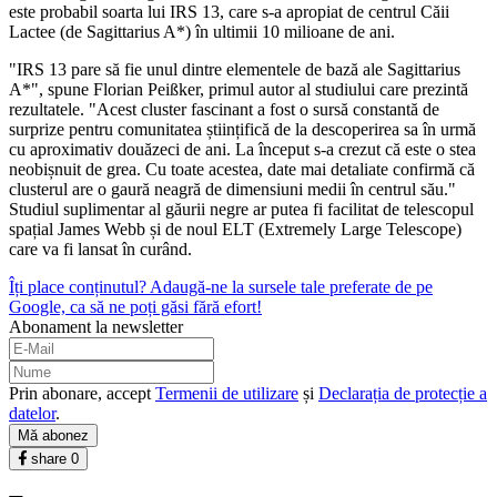
este probabil soarta lui IRS 13, care s-a apropiat de centrul Căii
Lactee (de Sagittarius A*) în ultimii 10 milioane de ani.
"IRS 13 pare să fie unul dintre elementele de bază ale Sagittarius
A*", spune Florian Peißker, primul autor al studiului care prezintă
rezultatele. "Acest cluster fascinant a fost o sursă constantă de
surprize pentru comunitatea științifică de la descoperirea sa în urmă
cu aproximativ douăzeci de ani. La început s-a crezut că este o stea
neobișnuit de grea. Cu toate acestea, date mai detaliate confirmă că
clusterul are o gaură neagră de dimensiuni medii în centrul său."
Studiul suplimentar al găurii negre ar putea fi facilitat de telescopul
spațial James Webb și de noul ELT (Extremely Large Telescope)
care va fi lansat în curând.
Îți place conținutul? Adaugă-ne la sursele tale preferate de pe
Google, ca să ne poți găsi fără efort!
Abonament la newsletter
Prin abonare, accept
Termenii de utilizare
și
Declarația de protecție a
datelor
.
Mă abonez
share
0