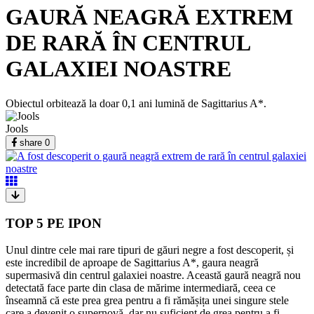
GAURĂ NEAGRĂ EXTREM
DE RARĂ ÎN CENTRUL
GALAXIEI NOASTRE
Obiectul orbitează la doar 0,1 ani lumină de Sagittarius A*.
Jools
share
0
TOP 5 PE IPON
Unul dintre cele mai rare tipuri de găuri negre a fost descoperit, și
este incredibil de aproape de Sagittarius A*, gaura neagră
supermasivă din centrul galaxiei noastre. Această gaură neagră nou
detectată face parte din clasa de mărime intermediară, ceea ce
înseamnă că este prea grea pentru a fi rămășița unei singure stele
care a devenit o supernovă, dar nu suficient de grea pentru a fi