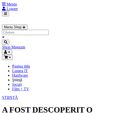
Meniu
Logare
Meniu Shop
Shop
Magazin
Pagina titlu
Lumea IT
Hardware
Ştiinţă
Jocuri
Film + TV
ŞTIINŢĂ
A FOST DESCOPERIT O