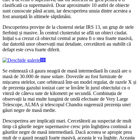
clasificată ca supermasivă. Doar aproximativ 10 astfel de obiecte
sunt cunoscute până acum, iar descoperirea unuia dintre acestea a
fost anunțată în ultimele săptămâni.
Descoperirea provine de la clusterul stelar IRS 13, un grup de stele
fierbinți și masive. În centrul clusterului se află un obiect ciudat.
Inițial s-a crezut că obiectul central ar putea fi o stea foarte masivă,
dar datorită unor observații mai detaliate, cercetătorii au stabilit că
defapt este ceva foarte diferit.
Se estimează că gaura neagră de masă intermediară în cauză are o
masă de 30.000 de mase solare. Dovezile au fost furnizate de
mișcarea stelelor, care orbitează într-un model regulat, de razele X și
de prezența gazului ionizat care se învârte în jurul obiectului cu o
viteză de câteva sute de kilometri pe secundă. Combinația de
observații la mai multe lungimi de undă efectuate de Very Large
Telescope, ALMA și telescopul Chandra sugerează prezența unei
găuri negre de masă medie.
Descoperirea are implicații mari. Cercetătorii au suspectat de mult
timp că găurile negre supermasive cresc prin înghițirea continuă a
găurilor negre de masă intermediară. Dacă acestea se apropie prea
mult de o gaură neagră foarte masivă, aceasta le va înghite. Aceasta