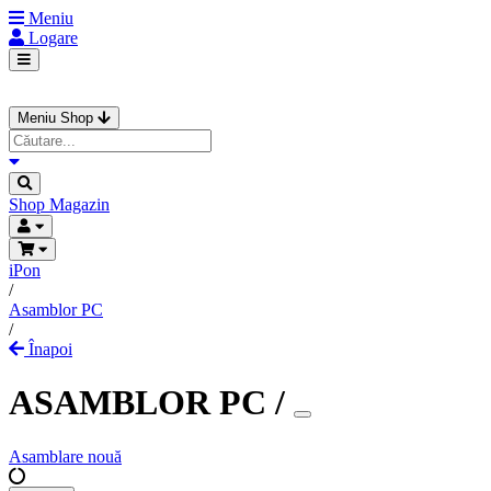
Meniu
Logare
Meniu Shop
Shop
Magazin
iPon
/
Asamblor PC
/
Înapoi
ASAMBLOR PC
/
Asamblare nouă