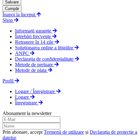
Salvare
Cumpăr
Înapoi la început
Shop
Informații garanție
Întrebări frecvente
Retragere în 14 zile
Soluționarea online a litigiilor
ANPC
Declarația de confidențialitate
Metode de preluare
Metode de plata
Profil
Logare / Înregistrare
Logare
Înregistrare
Abonament la newsletter
Prin abonare, accept
Termenii de utilizare
și
Declarația de protecție a
datelor
.